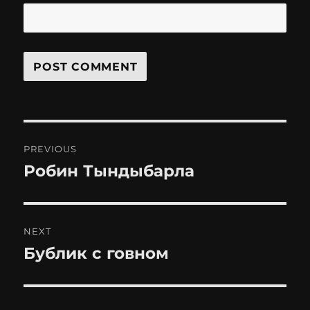
Post
PREVIOUS
navigation
Робин Тындыбарла
Previous
post:
NEXT
Бублик с говном
Next
post: