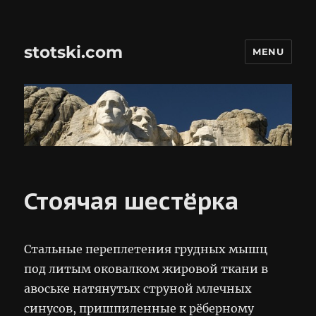
stotski.com
MENU
Стоячая шестёрка
Стальные переплетения грудных мышц
под литым оковалком жировой ткани в
авоське натянутых струной млечных
синусов, пришпиленные к рёберному