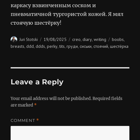
каркасу взвинченным соском и
пневматичной тургористой кожей. Я мял
стоячую шестёрку!
Author
Posted
Categories
Tags
19/08/2025
creo
diary
writing
boobs
Juri Stotski
,
,
,
on
breasts
ddd
ddds
perky
tits
груди
сиськи
стоячий
шестёрка
,
,
,
,
,
,
,
,
Leave a Reply
Your email address will not be published.
Required fields
are marked
*
COMMENT
*