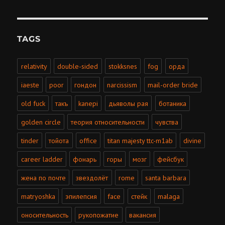
TAGS
relativity
double-sided
stokksnes
fog
орда
iaeste
poor
гондон
narcissism
mail-order bride
old fuck
такъ
kanepi
дьяволы рая
ботаника
golden circle
теория относительности
чувства
tinder
тойота
office
titan majesty ttc-m1ab
divine
career ladder
фонарь
горы
мозг
фейсбук
жена по почте
звездолёт
rome
santa barbara
matryoshka
эпилепсия
face
стейк
malaga
оносительность
рукопожатие
вакансия