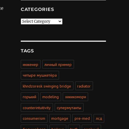
не
CATEGORIES
Categories
TAGS
инженер
личный пример
четыре мушкетёра
khndzoresk swinging bridge
radiator
горький
modeling
хикикомори
counterintuitivity
супермутанты
consumerism
mortgage
pre-med
лсд