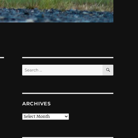
SEARCH
Search
for:
ARCHIVES
Archives