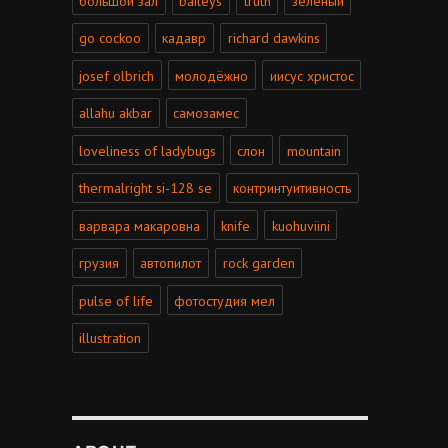
большой зал
baileys
truth
зелёный
go cockoo
кадавр
richard dawkins
josef olbrich
молодёжно
иисус христос
allahu akbar
самозамес
loveliness of ladybugs
слон
mountain
thermalright si-128 se
контринтуитивность
варвара макаровна
knife
kuohuviini
грузия
автопилот
rock garden
pulse of life
фотостудия мел
illustration