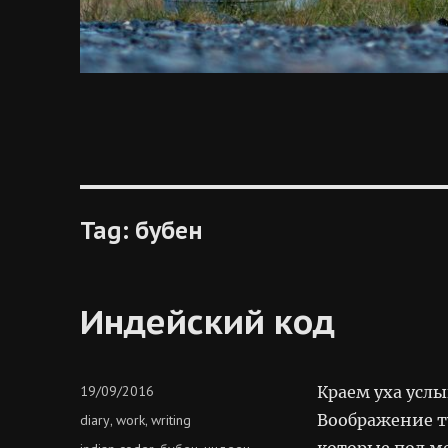
Tag:
бубен
Индейский код
Posted
19/09/2016
Краем уха усл
on
Categories
Воображение т
diary
work
writing
,
,
которые под м
Tags