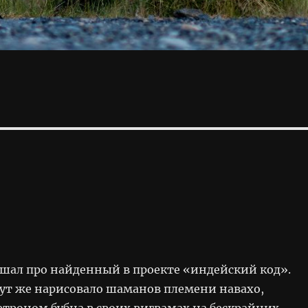
ышал про найденный в проекте «индейский код».
ут же нарисовало шаманов племени навахо,
етроном бубна в своих вигвамах на бескрайних