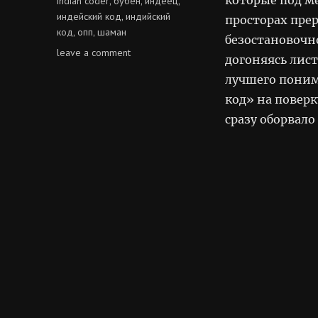
indian coder
бубен
индеец
,
,
,
индейский код
индийский
,
просторах пре
код
опп
шаман
,
,
безостановочн
on
leave a comment
догоняясь лис
индейский
лучшего поним
код
код» на поверк
сразу оборвало