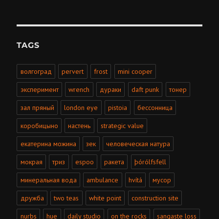
TAGS
волгоград
pervert
frost
mini cooper
эксперимент
wrench
дураки
daft punk
тонер
зал пряный
london eye
pistoia
бессонница
коробицыно
настень
strategic value
екатерина можина
зек
человеческая натура
мокрая
триз
espoo
ракета
þórólfsfell
минеральная вода
ambulance
hvítá
мусор
дружба
two teas
white point
construction site
nurbs
hue
daily studio
on the rocks
sangaste loss