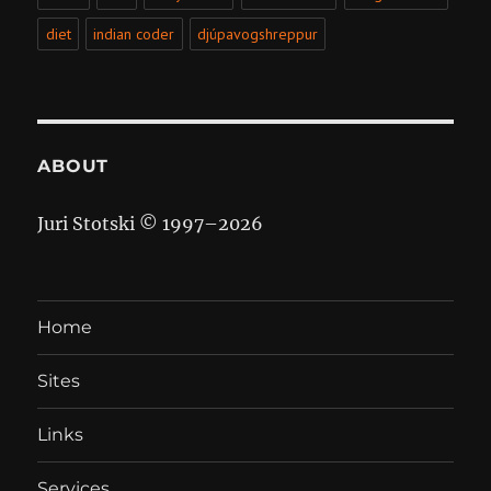
diet
indian coder
djúpavogshreppur
ABOUT
Juri Stotski © 1997–
2026
Home
Sites
Links
Services