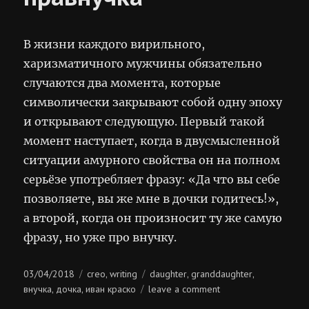
В жизни каждого вирильного,
харизматичного мужчины обязательно
случаются два момента, которые
символически закрывают собой одну эпоху
и открывают следующую. Первый такой
момент наступает, когда в двусмысленной
ситуации амурного свойства он на полном
серьёзе употребляет фразу: «Да что вы себе
позволяете, вы же мне в дочки годитесь!»,
а второй, когда он произносит ту же самую
фразу, но уже про внучку.
Posted
Categories
Tags
03/04/2018
creo
writing
daughter
granddaughter
,
,
,
on
on
внучка
дочка
иван краско
leave a comment
,
,
дочка,