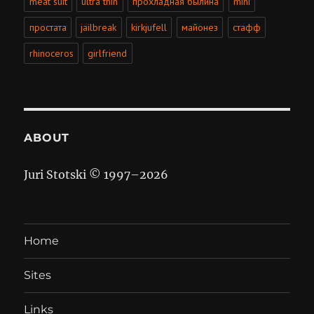
meat suit
ultra thin
прохладная былина
mini
простата
jailbreak
kirkjufell
майонез
стафф
rhinoceros
girlfriend
ABOUT
Juri Stotski © 1997–
2026
Home
Sites
Links