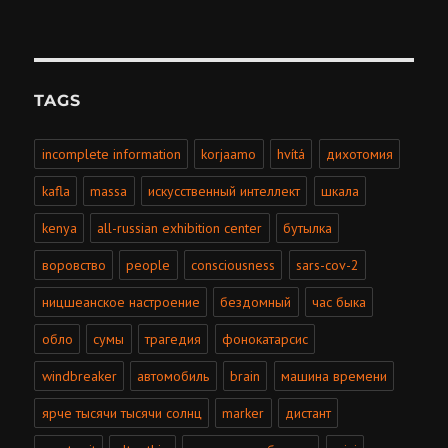
TAGS
incomplete information
korjaamo
hvítá
дихотомия
kafla
massa
искусственный интеллект
шкала
kenya
all-russian exhibition center
бутылка
воровство
people
consciousness
sars-cov-2
ницшеанское настроение
бездомный
час быка
обло
сумы
трагедия
фонокатарсис
windbreaker
автомобиль
brain
машина времени
ярче тысячи тысячи солнц
marker
дистант