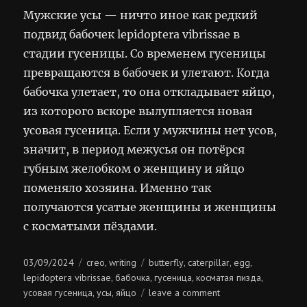
Мужские усы — ничто иное как редкий
подвид бабочек lepidoptera vibrissae в
стадии гусеницы. Со временем гусеницы
превращаются в бабочек и улетают. Когда
бабочка улетает, то она откладывает яйцо,
из которого вскоре вылупляется новая
усовая гусеница. Если у мужчины нет усов,
значит, в период межусья он потёрся
губным желобком о женщину и яйцо
поменяло хозяина. Именно так
получаются усатые женщины и женщины
с косматыми пёздами.
Posted
Categories
Tags
03/09/2024
creo
writing
butterfly
caterpillar
egg
,
,
,
,
on
lepidoptera vibrissae
бабочка
гусеница
косматая пизда
,
,
,
,
on
усовая гусеница
усы
яйцо
leave a comment
,
,
усовая