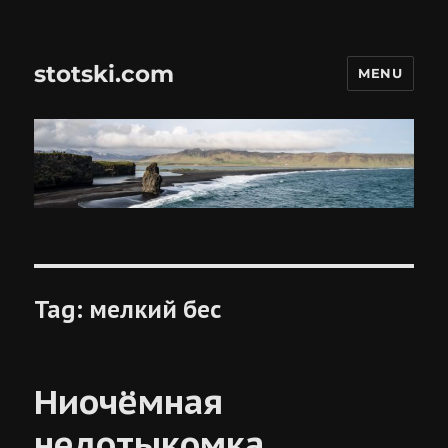
stotski.com
MENU
Tag:
мелкий бес
Ниочёмная
недотыкомка