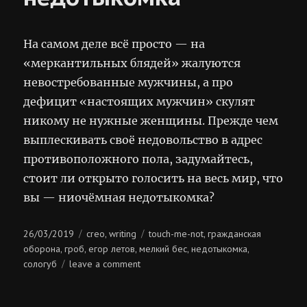
На самом деле всё просто — на
«меркантильных блядей» жалуются
невостребованные мужчины, а про
дефицит «настоящих мужчин» скулят
никому не нужные женщины. Прежде чем
выплескивать своё недовольство в адрес
противоположного пола, задумайтесь,
стоит ли открыто голосить на весь мир, что
вы — ниочёмная недотыкомка?
Posted
Categories
Tags
26/03/2019
creo
writing
touch-me-not
гражданская
,
,
on
оборона
гроб
егор летов
мелкий бес
недотыкомка
,
,
,
,
,
on
сологуб
leave a comment
ниочёмная
недотыкомка