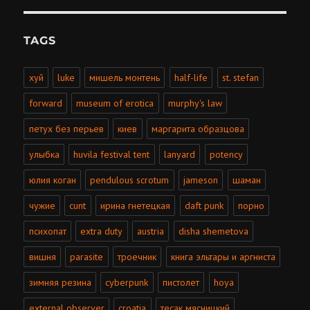
TAGS
хуй
luke
мишель монтень
half-life
st. stefan
forward
museum of erotica
murphy's law
петух без перьев
киев
маргарита образцова
улыбка
huvila festival tent
lanyard
potency
юлия коган
pendulous scrotum
jameson
шаман
чужие
cunt
ирина гнетецкая
daft punk
порно
психопат
extra duty
austria
disha shemetova
вишня
parasite
троечник
книга эльтары и аргниста
зимняя резина
cyberpunk
пистолет
hoya
external observer
croatia
тесак мясницкий