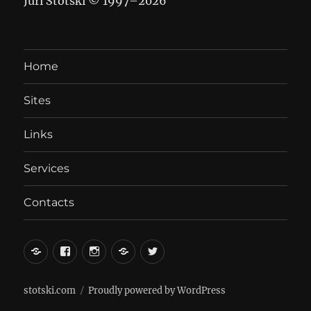
Juri Stotski © 1997–
2026
Home
Sites
Links
Services
Contacts
вКонтакте
Facebook
Instagram
LiveJournal
Twitter
stotski.com
Proudly powered by WordPress