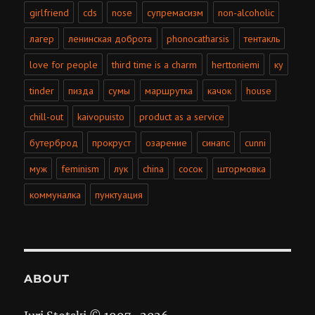
girlfriend
cds
nose
супремасизм
non-alcoholic
лагер
ленинская доброта
phonocatharsis
тентакль
love for people
third time is a charm
herttoniemi
ку
tinder
пизда
сумы
маршрутка
качок
house
chill-out
kaivopuisto
product as a service
бутерброд
прокруст
озарение
синапс
cunni
муж
feminism
лук
china
сосок
штормовка
коммуналка
пунктуация
ABOUT