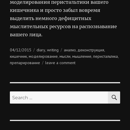
моделирования перистальтики вашего
кишечника и просто забыл вовремя
выделить немного дефицитных
мыслительных ресурсов на распознавание
вашего лица.
Posted
Categories
Tags
04/12/2015
diary
writing
анализ
деконструкция
,
,
,
on
кишечник
моделирование
мысли
мышление
перистальтика
,
,
,
,
,
on
препарирование
leave a comment
неугомонность
мышления
SE
Search
for: