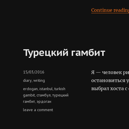
istanbul
Continue readin
Турецкий гамбит
Posted
15/03/2016
Я — человек р
on
Categories
остановиться у
diary
writing
,
выбрал хоста с
Tags
erdogan
istanbul
turkish
,
,
gambit
стамбул
турецкий
,
,
гамбит
эрдоган
,
on
leave a comment
турецкий
гамбит