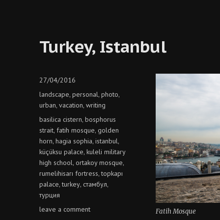
акбар!»
Turkey, Istanbul
Posted
27/04/2016
on
Categories
landscape
personal
photo
,
,
,
urban
vacation
writing
,
,
Tags
basilica cistern
bosphorus
,
strait
fatih mosque
golden
,
,
horn
hagia sophia
istanbul
,
,
,
küçüksu palace
kuleli military
,
high school
ortakoy mosque
,
,
rumelihisarı fortress
topkapı
,
palace
turkey
стамбул
,
,
,
турция
on
leave a comment
Fatih Mosque
turkey,