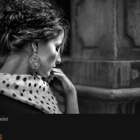
alat
“Betül Aras”
g