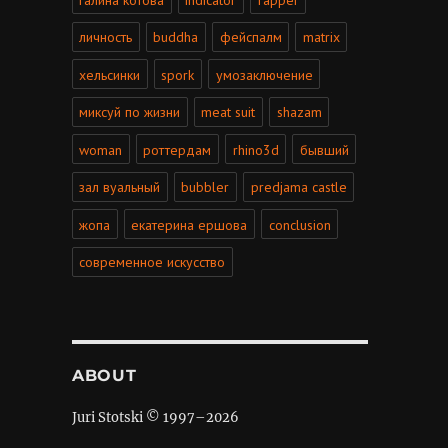
личность
buddha
фейспалм
matrix
хельсинки
spork
умозаключение
миксуй по жизни
meat suit
shazam
woman
роттердам
rhino3d
бывший
зал вуальный
bubbler
predjama castle
жопа
екатерина ершова
conclusion
современное искусство
ABOUT
Juri Stotski © 1997–
2026