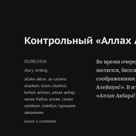
Контрольный «Аллах 
Posted
05/08/2016
Во время очере
on
Categories
молился, билс
diary
writing
,
соображениям 
Tags
allahu akbar
as-salamu
,
alaykum
islam
istanbul
,
,
,
Алейкум!». В и
turkish airlines
аллах акбар
,
,
«Аллах Акбара!
аллах бабах
ислам
салам
,
,
алейкум
стамбул
турецкие
,
,
авиалинии
on
leave a comment
контрольный
«аллах