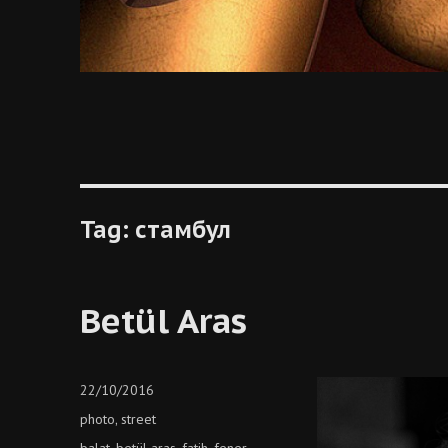
Tag:
стамбул
Betül Aras
Posted
22/10/2016
on
Categories
photo
street
,
Tags
balat
betül aras
fatih
fener
,
,
,
,