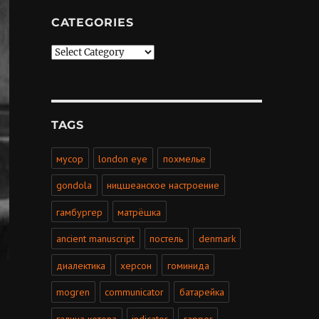
CATEGORIES
Categories
TAGS
мусор
london eye
похмелье
gondola
ницшеанское настроение
гамбургер
матрёшка
ancient manuscript
постель
denmark
диалектика
херсон
гоминида
mogren
communicator
батарейка
галина котова
indicator
rapper