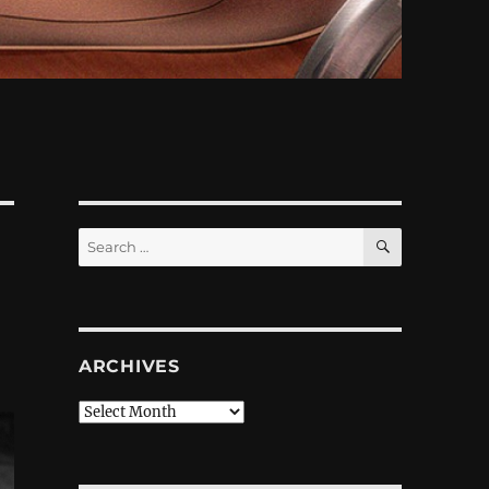
SEARCH
Search
for:
ARCHIVES
Archives