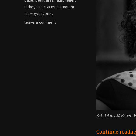
turkey
анастасия лысковец
,
,
стамбул
турция
,
on
leave a comment
betül
aras
Betül Aras @ Fener-B
Continue readin