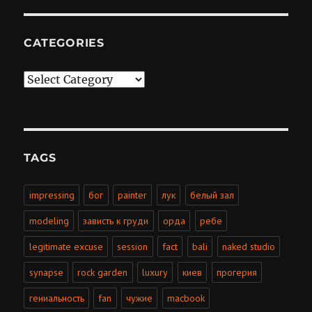
CATEGORIES
Categories
TAGS
impressing
бог
painter
лук
белый зал
modeling
зависть к груди
орда
ребе
legitimate excuse
session
fact
bali
naked studio
synapse
rock garden
luxury
киев
прогерия
гениальность
fan
чужие
macbook