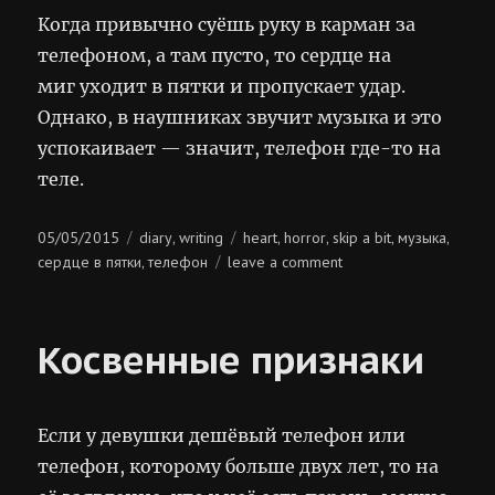
Когда привычно суёшь руку в карман за
телефоном, а там пусто, то сердце на
миг уходит в пятки и пропускает удар.
Однако, в наушниках звучит музыка и это
успокаивает — значит, телефон где-то на
теле.
Posted
Categories
Tags
05/05/2015
diary
writing
heart
horror
skip a bit
музыка
,
,
,
,
,
on
on
сердце в пятки
телефон
leave a comment
,
сердце
в
пятки
Косвенные признаки
Если у девушки дешёвый телефон или
телефон, которому больше двух лет, то на