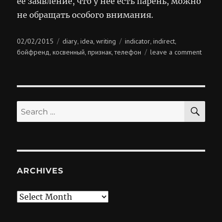
её заявление, что у неё есть парень, можно
не обращать особого внимания.
Posted
Categories
Tags
02/02/2015
diary
idea
writing
indicator
indirect
,
,
,
,
on
on
бойфренд
косвенный
признак
телефон
leave a comment
,
,
,
косве
призна
SE
Search
for:
ARCHIVES
Archives