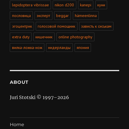
lepidoptera vibrissae
nikon d200
kanepi
куни
пословица
эксперт
beggar
hämeenlinna
эгоцентрик
голосовой помощник
зависть к сиськам
extra duty
кишечник
online photography
вилка-ложка-нож
нидерланды
япония
ABOUT
Juri Stotski © 1997–
2026
Home