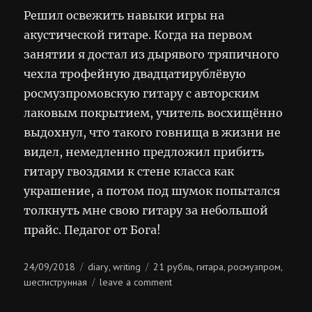
Решил освежить навыки игры на
акустической гитаре. Когда на первом
занятии я достал из дырявого тряпичного
чехла трофейную двадцатирублёвую
росмузпромовскую гитару с авторским
лаковым покрытием, учитель восхищённо
выдохнул, что такого говнища в жизни не
видел, немедленно предложил прибить
гитару гвоздями к стене класса как
украшение, а потом под шумок попытался
толкнуть мне свою гитару за небольшой
прайс. Педагог от Бога!
Posted
Categories
Tags
24/09/2018
diary
writing
21 рубль
гитара
росмузпром
,
,
,
,
on
on
шестиструнная
leave a comment
росмузпром
решает!