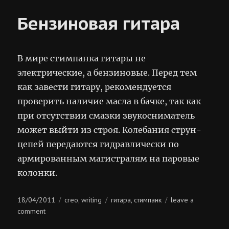
Бензиновая гитара
В мире стимпанка гитары не
электрические, а бензиновые. Перед тем
как завести гитару, рекомендуется
проверить наличие масла в бачке, так как
при отсутствии смазки звукосниматель
может выйти из строя. Колебания струн-
цепей передаются гидравлически по
армированным магистралям на паровые
колонки.
Posted
Categories
Tags
18/04/2011
creo
writing
гитара
стимпанк
leave a
,
,
on
on
comment
бензиновая