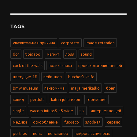
TAGS
уважительная причина
corporate
image retention
бог
tibidabo
магнит
лоля
sound
cock of the walk
поликлиника
происхождение вещей
цветущие 18
вейп-шоп
butcher's knife
bmw museum
пантомима
maija merikallio
бонг
ковид
perttula
katrin johansson
геометрия
single
wacom intuos3 a5 wide
tkk
интернет вещей
медики
оскорбление
fuck-sco
злобная
сервис
porthos
ночь
пенсионер
нейропластичность