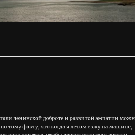
таки ленинской доброте и развитой эмпатии мож
 по тому факту, что когда я летом езжу на машине,
каю окна для того, чтобы другие водители думали,