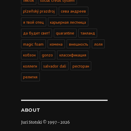
тикток
social credit system
plzeňský prazdroj
сева андреев
я твой отец
карьерная лестница
да будет свет!
quarantine
таиланд
magic foam
измена
внешность
лоля
кобзон
gonzo
классификация
коллеги
salvador dalí
ресторан
религия
ABOUT
Juri Stotski © 1997–
2026