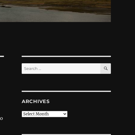
SEARCH
Search
for:
ARCHIVES
Archives
но