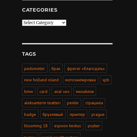
CATEGORIES
Categories
TAGS
pedometer
брак
фрегат «благодать»
new holland island
мотоэкипировка
spb
bmw
card
anal sex
михайлов
aleksanterin teatteri
penile
страшила
badge
брухлявый
принтер
prague
blooming 18
espoon keskus
psyker