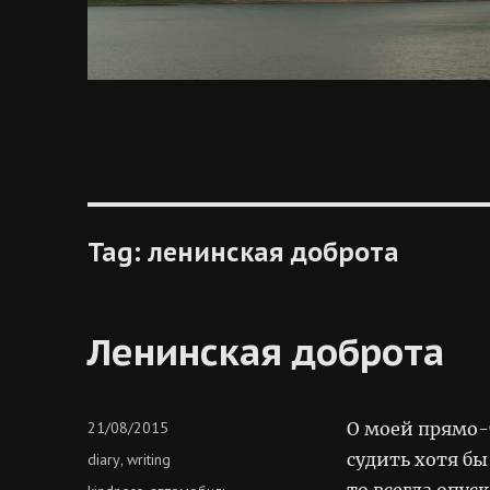
Tag:
ленинская доброта
Ленинская доброта
Posted
21/08/2015
О моей прямо-
on
Categories
судить хотя бы
diary
writing
,
то всегда опус
Tags