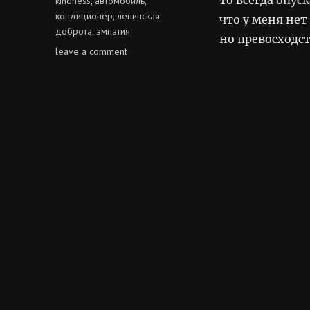
kindness
автомобиль
,
,
кондиционер
ленинская
,
что у меня нет
доброта
эмпатия
,
но превосходст
on
leave a comment
ленинская
доброта