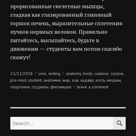
прорисованные скелетные мышцы,
гладкая как глазированный глиняный
горшок печень, выразительные сплетения
пучков нервных волокон. Правильно
питайтесь, высыпайтесь, будьте в
движении — студенты вам потом спасибо
скажут!
Posted
Categories
Tags
21/11/2018
creo
writing
anatomy
body
cadaver
corpse
,
,
,
,
,
on
pre-med
student
анатомия
жир
зож
кадавр
кость
медики
,
,
,
,
,
,
,
,
on
спортсмен
студенты
фитоняшка
leave a comment
,
,
косточки
в
ряд
SE
Search
for: