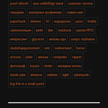
josef olbrich
asus en8600gt silent
customer service
глицерин
екатерина трофимова
стивен кинг
paperback
chinese
t9
маршрутка
дача
bottle
самоизоляция
вейп
like
macbook
школа №53
импрессинг
glycerol
ангелы ада
озеро глубокое
studiohappymoment
опп
switzerland
horse
arizona
joker
звезда
computer
rapper
фотограф
toyota
tinder
женщина мечты
inside joke
distance
паблик
light
cyberpunk
big fish in a small pond