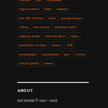
olga rusakova
бали
маркер
den lille havfrue
marli
доктор лексус
culling
new jersey
heartless bitch
viktoriya boiko
albrecht dürer
зубы
pendulous scrotum
сатана
10%
конъюнкция
одобрение
pier
3-torus
turkish gambit
семья
ABOUT
Juri Stotski © 1997–
2026