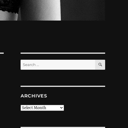
SEARCH
Search
for:
ARCHIVES
Archives