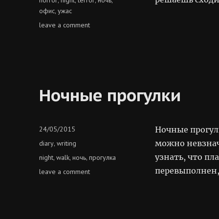
офис
ужас
,
on
leave a comment
внезапный
ночной
ужас
Ночные прогулки
Posted
24/05/2015
Ночные прогулк
on
Categories
можно невзна
diary
writing
,
узнать, что пл
Tags
night
walk
ночь
прогулка
,
,
,
перевыполнен,
on
leave a comment
ночные
прогулки