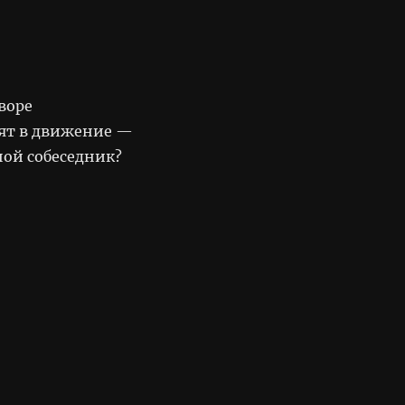
дворе
ят в движение —
ной собеседник?