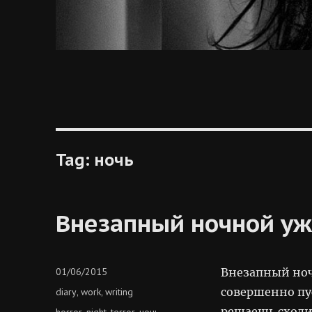
Tag:
ночь
Внезапный ночной уж
Posted
01/06/2015
Внезапный ноч
on
Categories
совершенно пус
diary
work
writing
,
,
решаешь сходит
Tags
horror
night
terror
ночь
,
,
,
,