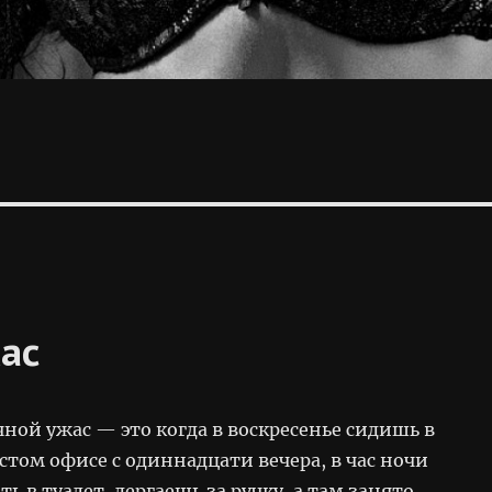
ас
ной ужас — это когда в воскресенье сидишь в
том офисе с одиннадцати вечера, в час ночи
ь в туалет, дергаешь за ручку, а там занято…