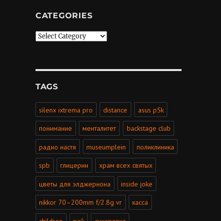
CATEGORIES
Categories
TAGS
silenx ixtrema pro
distance
asus p5k
понимание
менталитет
backstage club
радио настя
museumplein
поликлиника
spb
глицерин
храм всех святых
цветы для элджернона
inside joke
nikkor 70–200mm f/2.8g vr
касса
children
рай
сухаревка