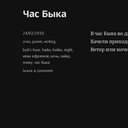
Час Быка
Posted
24/02/2010
В час Быка во 
on
Categories
Качели приход
creo
poem
writing
,
,
Ветер или ноч
Tags
bull's hour
haiku
hokku
night
,
,
,
,
иван ефремов
ночь
хайку
,
,
,
хокку
час быка
,
on
leave a comment
час
быка