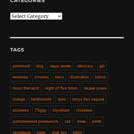
CATEGORIES
Categories
TAGS
penisneid
slug
саша химяк
idiocracy
gili
мизинец
эстонец
мясо
illustration
lisbon
music therapist
night of five times
лидия усина
lounge
herttoniemi
трек
петух без перьев
опохмел
75gxp
mycelium
стозевно
дополненная реальность
зал
ложь
pants
эволюция
маяк
anal sex
bikini