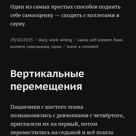
Один из самых простых способов поднять
себе самооценку — сходить с коллегами в
сауну.
Posted
Categories
Tags
29/10/2015
diary
work
writing
sauna
self-esteem
баня
,
,
,
,
,
on
on
коллеги
самооценка
сауна
leave a comment
,
,
самооценка
Вертикальные
перемещения
Пацанчики с шестого этажа
познакомились с девчонками с четвёртого,
пригласили их на первый, потом
переместились на седьмой и всё пошло