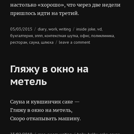
настолько «хорошо», что через две недели
пришлось идти на третий.
Posted
Categories
Tags
05/03/2015
diary
work
writing
inside joke
vd
,
,
,
,
on
бухгалтерия
зппп
контекстная шутка
офис
поликлиника
,
,
,
,
,
on
ресторан
сауна
шлюха
leave a comment
,
,
вертикальные
перемещения
Гляжу в окно на
метель
Сауна и кувшинчик саке —
Гляжу в окно на метель,
Cкоро откапывать машину.
Posted
Categories
Tags