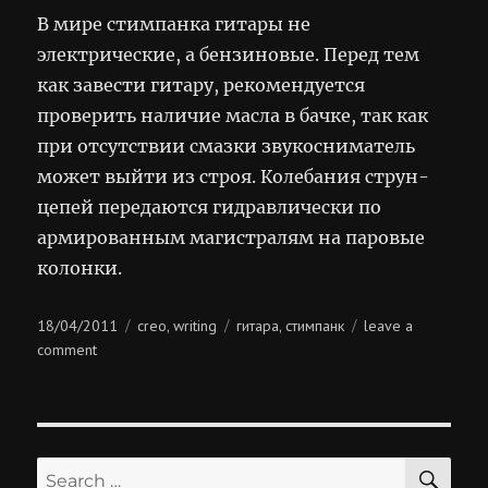
В мире стимпанка гитары не
электрические, а бензиновые. Перед тем
как завести гитару, рекомендуется
проверить наличие масла в бачке, так как
при отсутствии смазки звукосниматель
может выйти из строя. Колебания струн-
цепей передаются гидравлически по
армированным магистралям на паровые
колонки.
Posted
Categories
Tags
18/04/2011
creo
writing
гитара
стимпанк
leave a
,
,
on
on
comment
бензиновая
гитара
SE
Search