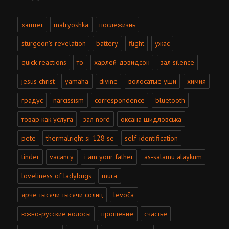
хэштег
matryoshka
послежизнь
sturgeon's revelation
battery
flight
ужас
quick reactions
то
харлей-дэвидсон
зал silence
jesus christ
yamaha
divine
волосатые уши
химия
градус
narcissism
correspondence
bluetooth
товар как услуга
зал nord
оксана шидловська
pete
thermalright si-128 se
self-identification
tinder
vacancy
i am your father
as-salamu alaykum
loveliness of ladybugs
mura
ярче тысячи тысячи солнц
levoča
южно-русские волосы
прощение
счастье