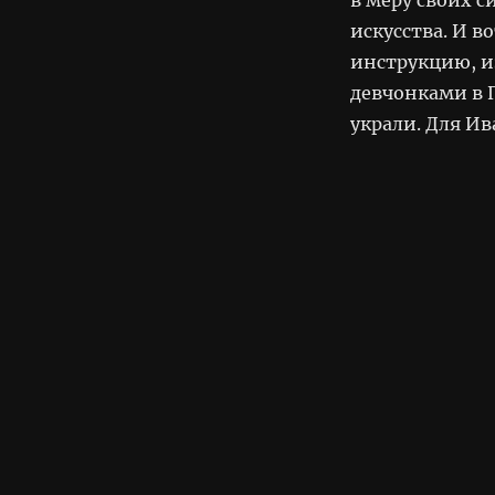
искусства. И в
инструкцию, из
девчонками в П
украли. Для Ив