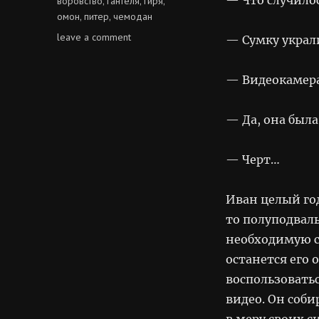
воровство
гантеля
гиря
,
,
,
омон
питер
чемодан
,
,
on
leave a comment
— Сумку украл
чемодан
— Видеокамера
— Да, она был
— Черт…
Иван целый го
то полуподваль
необходимую с
останется его
воспользоватьс
видео. Он соби
в меру своих 