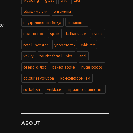
wedding
glass
bali
taxi
ебашим луки
витамины
внутренняя свобода
эволюция
ку
одан”
под полтос
spain
kafkaesque
nvidia
retail investor
упоротость
whiskey
хайку
tourist farm ljubica
anal
озеро силос
baked apple
huge boobs
colour revolution
нонконформизм
rocketeer
veikkaus
приятного аппетита
ABOUT