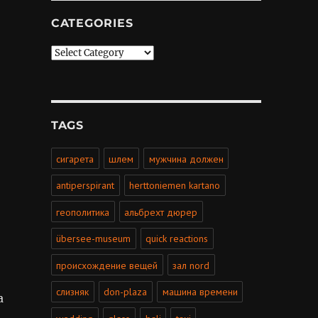
CATEGORIES
Categories
TAGS
сигарета
шлем
мужчина должен
antiperspirant
herttoniemen kartano
геополитика
альбрехт дюрер
übersee-museum
quick reactions
происхождение вещей
зал nord
слизняк
don-plaza
машина времени
а