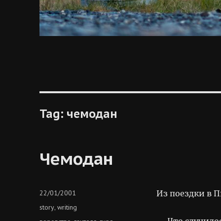
Tag:
чемодан
Чемодан
Posted
22/01/2001
Из поездки в П
on
Categories
story
writing
,
— Что случило
Tags