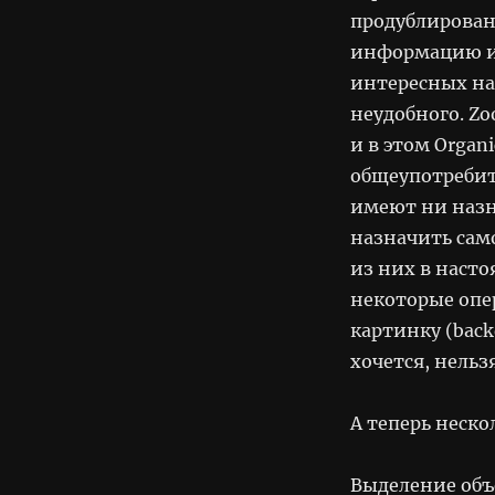
продублирован
информацию и 
интересных на
неудобного. Zo
и в этом Organ
общеупотребите
имеют ни назн
назначить сам
из них в наст
некоторые опер
картинку (back
хочется, нельз
А теперь неско
Выделение объе