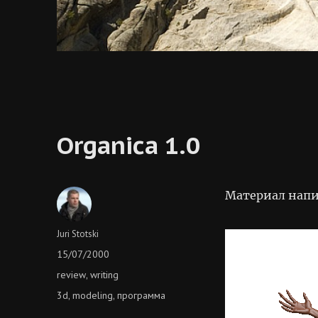
Organica 1.0
Материал напи
Author
Juri Stotski
Posted
15/07/2000
on
Categories
review
writing
,
Tags
3d
modeling
программа
,
,