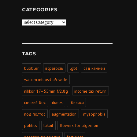
CATEGORIES
Categories
TAGS
bubbler
всратость
lgbt
сад камней
wacom intuos3 a5 wide
nikkor 17–55mm f/2.8g
income tax return
мелкий бес
itunes
тбилиси
под полтос
augmentation
mysophobia
politics
lukoil
flowers for algernon
эллочка-людоедка
fast boat