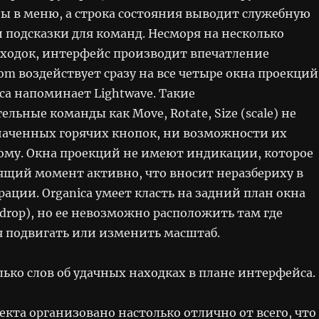
ы в меню, а строка состояния выводит служебную
подсказки для команд. Несморя на несколько
ходок, интерфейс производит впечатление
om воздействует сразу на все четыре окна проекций
ica напоминает Lightwave. Такие
льные команды как Move, Rotate, Size (scale) не
аченных горячих кнопок, ни возможности их
ому. Окна проекций не имеют индикации, которое
оящий момент активно, что вносит неразбериху в
ации. Organica умеет класть на задний план окна
drop), но ее невозможно расположить там где
я подвигать или изменить масштаб.
лько слов об удачных находках в плане интерфейса.
кта организовано настолько отлично от всего, что