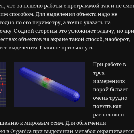
ел, что за неделю работы с программой так и не смо
ким способом. Для выделения объекта надо не
годно по его периметру, а точно указать на
чку. С одной стороны это усложняет задачу, но пр
ствах объектов на экране такой способ, наоборот,
есс выделения. Главное привыкнуть.
При работе в
трех
измерениях
порой бывает
очень трудно
понять как
расположен
ошению к мировым осям. Для облегчения
я в Organica при выделении метабол окрашивается