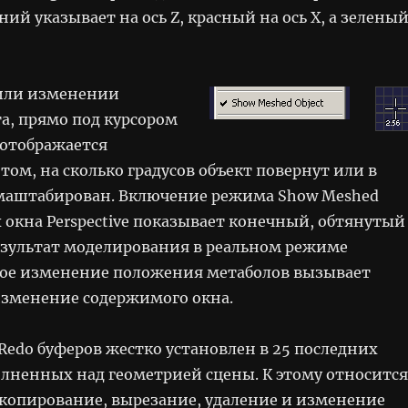
иний указывает на ось Z, красный на ось X, а зелены
или изменении
а, прямо под курсором
отображается
ом, на сколько градусов объект повернут или в
тмаштабирован. Включение режима Show Meshed
х окна Perspective показывает конечный, обтянутый
зультат моделирования в реальном режиме
ое изменение положения метаболов вызывает
зменение содержимого окна.
Redo буферов жестко установлен в 25 последних
лненных над геометрией сцены. К этому относится
копирование, вырезание, удаление и изменение