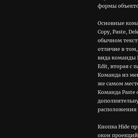
формы объекто
Основные кома
Copy, Paste, De
обычном текст
отличие в том,
вида команды 
Edit, вторая с
Команда из ме
же самом месте
Команда Paste 
дополнительну
расположения 
Кнопка Hide пр
окон проекций и