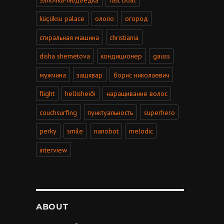
küçüksu palace
ололо
огород
стиральная машина
christiania
disha shemetova
кондиционер
gauss
мужчина
зашквар
борис николаевич
flight
hellisheiði
наращивание волос
couchsurfing
пунктуальность
superhero
perky
smile
nanobot
melodic
interview
ABOUT