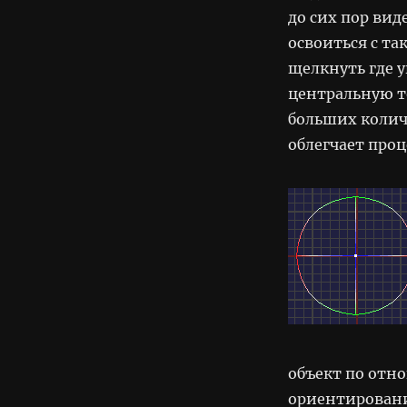
до сих пор вид
освоиться с та
щелкнуть где у
центральную то
больших количе
облегчает проц
объект по отн
ориентировани