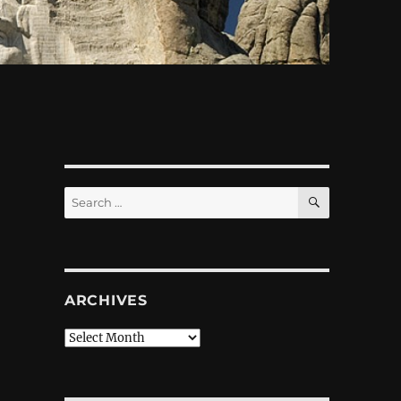
SEARCH
Search
for:
ARCHIVES
Archives