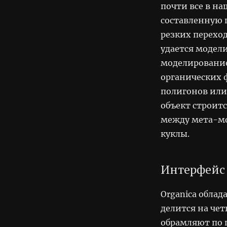
почти все в н
составленную 
резких перехо
удается модели
моделирование
органических ф
полигонов или
объект строит
между мета-м
куклы.
Интерфейс
Organica обла
делится на че
обрамляют по 