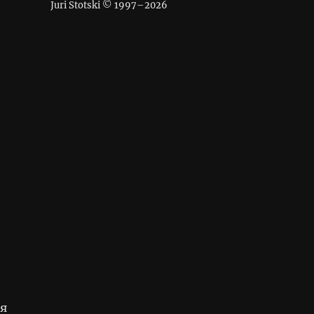
Juri Stotski © 1997–
2026
 я