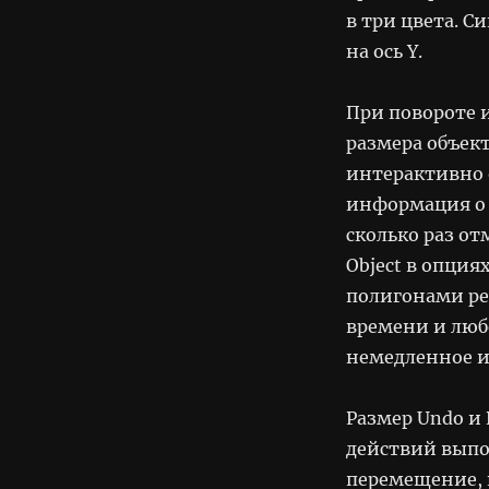
в три цвета. С
на ось Y.
При повороте 
размера объект
интерактивно 
информация о т
сколько раз о
Object в опция
полигонами ре
времени и люб
немедленное и
Размер Undo и 
действий выпо
перемещение, 