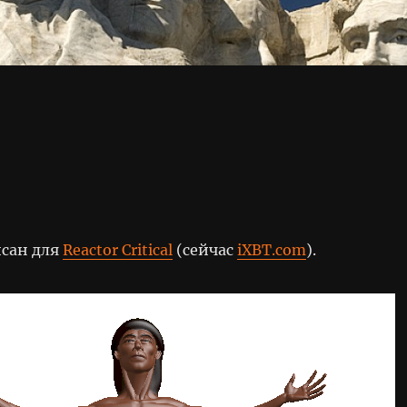
сан для
Reactor Critical
(сейчас
iXBT.com
).