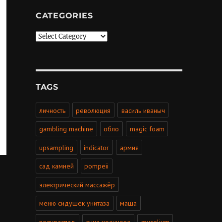
CATEGORIES
Categories
TAGS
личность
революция
василь иваныч
gambling machine
обло
magic foam
upsampling
indicator
армия
сад камней
pompeii
электрический массажёр
меню сидушек унитаза
маша
полураспад
анна иоаннова
mycelium