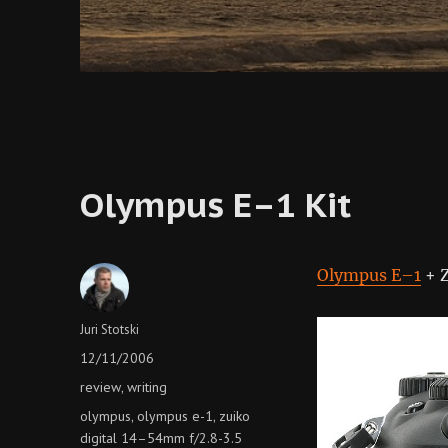
Olympus E–1 Kit
Olympus E–1
+ Z
Author
Juri Stotski
Posted
12/11/2006
on
Categories
review
writing
,
Tags
olympus
olympus e-1
zuiko
,
,
digital 14–54mm f/2.8-3.5