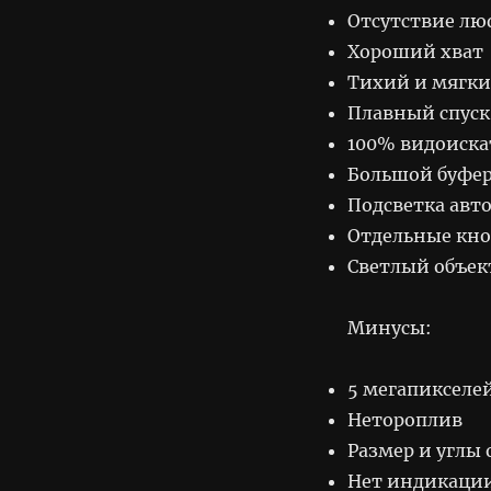
Отсутствие лю
Хороший хват
Тихий и мягки
Плавный спуск
100% видоиска
Большой буфе
Подсветка авт
Отдельные кн
Светлый объек
Минусы:
5 мегапикселе
Нетороплив
Размер и углы 
Нет индикации