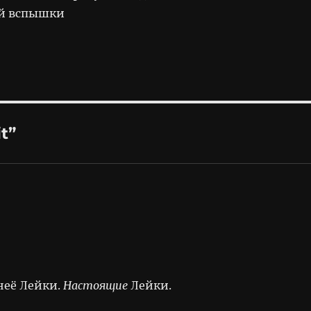
ой вспышки
t”
неё Лейки.
Настоящие
Лейки.