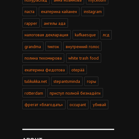
паста
екатерина кайанен
instagram
rapper
ангелы ада
налоговая декларация
kafkaesque
лсд
grandma
тикток
внутренний голос
полина тихомирова
white trash food
екатерина федотова
otepää
tulikukka.net
stepantsminda
горы
rotterdam
приступ полной безнадёги
фрегат «благодать»
occupant
убивай