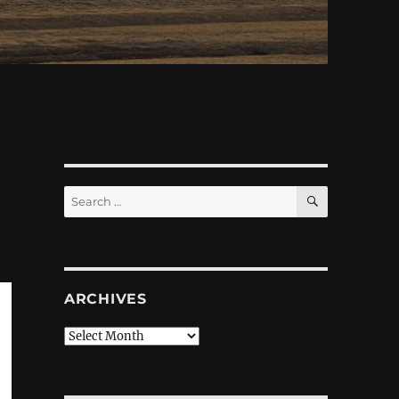
SEARCH
Search
for:
ARCHIVES
Archives