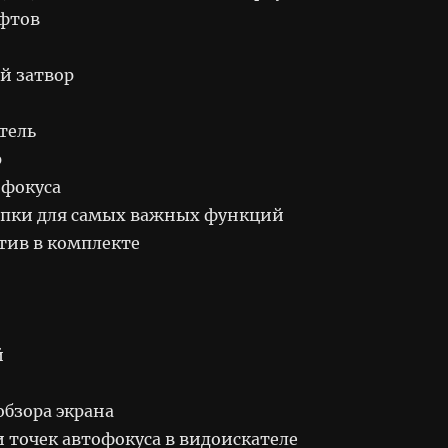
фтов
й затвор
тель
р
офокуса
опки для самых важных функций
тив в комплекте
й
обзора экрана
 точек автофокуса в видоискателе