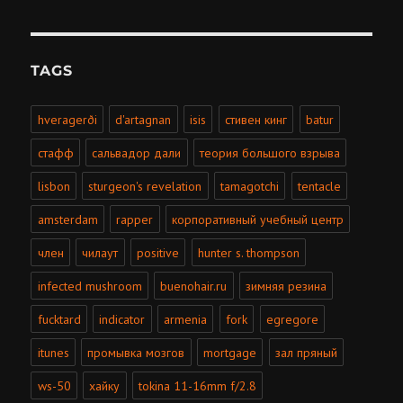
TAGS
hveragerði
d'artagnan
isis
стивен кинг
batur
стафф
сальвадор дали
теория большого взрыва
lisbon
sturgeon's revelation
tamagotchi
tentacle
amsterdam
rapper
корпоративный учебный центр
член
чилаут
positive
hunter s. thompson
infected mushroom
buenohair.ru
зимняя резина
fucktard
indicator
armenia
fork
egregore
itunes
промывка мозгов
mortgage
зал пряный
ws-50
хайку
tokina 11-16mm f/2.8