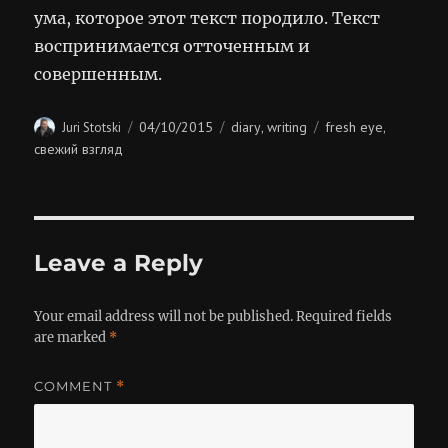
ума, которое этот текст породило. Текст
воспринимается отточенным и
совершенным.
Author
Posted
Categories
Tags
04/10/2015
diary
writing
fresh eye
Juri Stotski
,
,
on
свежий взгляд
Leave a Reply
Your email address will not be published.
Required fields
are marked
*
COMMENT
*