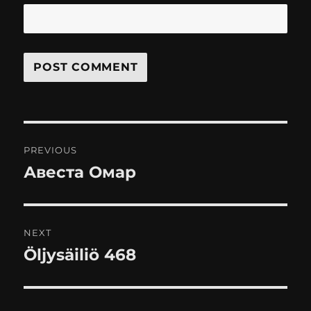
Post
PREVIOUS
navigation
Авеста Омар
Previous
post:
NEXT
Öljysäiliö 468
Next
post: