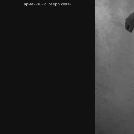
армения
ню
озеро севан
,
,