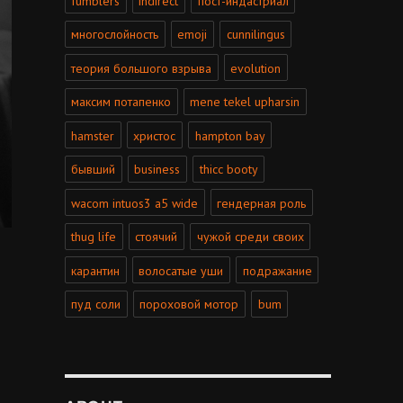
fumblers
indirect
пост-индастриал
многослойность
emoji
cunnilingus
теория большого взрыва
evolution
максим потапенко
mene tekel upharsin
hamster
христос
hampton bay
бывший
business
thicc booty
wacom intuos3 a5 wide
гендерная роль
thug life
стоячий
чужой среди своих
карантин
волосатые уши
подражание
пуд соли
пороховой мотор
bum