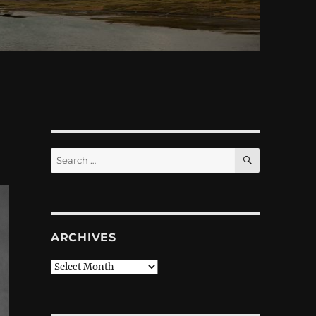
SEARCH
Search
for:
ARCHIVES
Archives