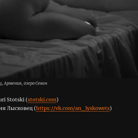
, Армения, озеро Севан
ri Stotski (
stotski.com
)
ия Лысковец (
https://vk.com/an_lyskowets
)