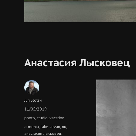
Анастасия Лысковец
Author
Juri Stotski
Posted
11/05/2019
on
Categories
photo
studio
vacation
,
,
Tags
armenia
lake sevan
nu
,
,
,
анастасия лысковец
,