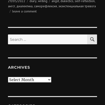
Posted
Categories
Tags
29/05/2022
diary
writing
angst
dialectics
self-reflection
,
,
,
,
on
ангст
диалектика
саморефлексия
экзистенциальная тревога
,
,
,
on
leave a comment
диалектика
саморефлексии
SE
Search
for:
ARCHIVES
Archives