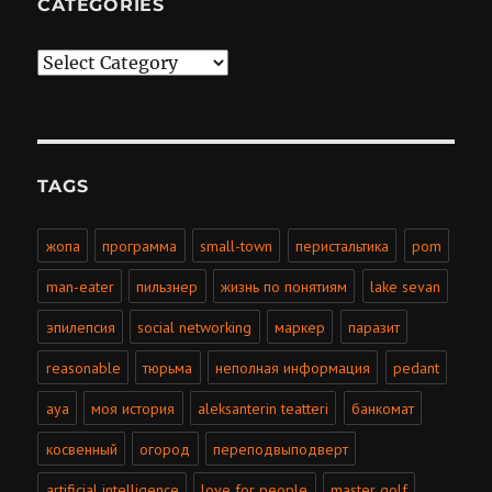
CATEGORIES
Categories
TAGS
жопа
программа
small-town
перистальтика
pom
man-eater
пильзнер
жизнь по понятиям
lake sevan
эпилепсия
social networking
маркер
паразит
reasonable
тюрьма
неполная информация
pedant
aya
моя история
aleksanterin teatteri
банкомат
косвенный
огород
переподвыподверт
artificial intelligence
love for people
master golf