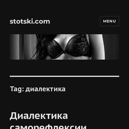
stotski.com
MENU
Tag:
диалектика
Диалектика
саморефлексии