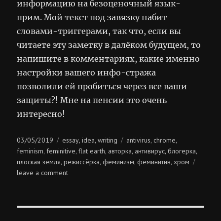
информацию на безоценочный язык-
прим. Мой текст под завязку набит
словами-триггерами, так что, если вы
читаете эту заметку в далёком будущем, то
напишите в комментариях, какие именно
настройки вашего инфо-стража
позволили ей пробиться через все ваши
защиты?! Мне на пенсии это очень
интересно!
Posted
Categories
Tags
03/05/2019
essay
idea
writing
antivirus
chrome
,
,
,
,
on
feminism
feminitive
flat earth
авторка
антивирус
блогерка
,
,
,
,
,
,
плоская земля
режиссёрка
феминизм
феминитив
хром
,
,
,
,
on
leave a comment
информационный
антивирус