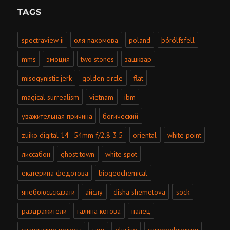
TAGS
spectraview ii
оля пахомова
poland
þórólfsfell
mms
эмоция
two stones
зашквар
misogynistic jerk
golden circle
flat
magical surrealism
vietnam
ibm
уважительная причина
богический
zuiko digital 14–54mm f/2.8-3.5
oriental
white point
лиссабон
ghost town
white spot
екатерина федотова
biogeochemical
янебоюсьсказати
айслу
disha shemetova
sock
раздражители
галина котова
палец
славянские волосы
тату
elusive
саморефлексия