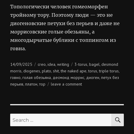
Топологически человек гомеоморфен
тройному тору. Поэтому люди — это не
диогеновские петухи без перьев и даже не
моррисовские голые обезьяны, а
многодырчатые бублики с топпингом из
говна.
Posted
Categories
Tags
14/09/2025
creo
idea
writing
3-torus
bagel
desmond
,
,
,
,
on
morris
diogenes
plato
shit
the naked ape
torus
triple torus
,
,
,
,
,
,
,
говно
голая обезьяна
десмонд моррис
диоген
петух без
,
,
,
,
on
перьев
платон
тор
leave a comment
,
,
бублик
с
говном
SE
Search
for: