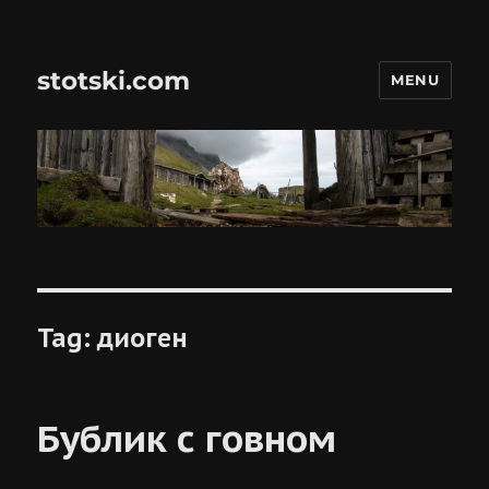
stotski.com
MENU
Tag:
диоген
Бублик с говном