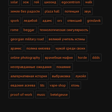
solar
зож
гей
шизоид
egocentrism
walk
земля без радости
plaza hall
потенция
звук
spork
ледибой
адамс
ors
отвисший
grindavik
rome
beggar
технологическая сингулярность
georgian military road
великий учитель истины
арамис
полина князева
чужой среди своих
online photography
врачебная мафия
horde
ddds
неоправданные ожидания
покаяние
альтернативная история
выбраковка
лукойл
евдокия асеева
tits
vape-shop
хтонь
proof-of-work
music
betelgeuse