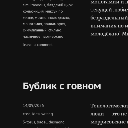
моногамии и п
simultaneous
блядский цирк
,
,
текущей любим
конъюнкция
миксуй по
,
жизни
модно
молодёжно
безраздельный 
,
,
,
моногамия
полиамория
,
,
внимания по и
симультанный
стильно
,
,
молодёжно! Ми
частичное партнёрство
on
leave a comment
блядский
цирк
Бублик с говном
Posted
14/09/2025
Топологически
on
Categories
люди — это не 
creo
idea
writing
,
,
моррисовские 
Tags
3-torus
bagel
desmond
,
,