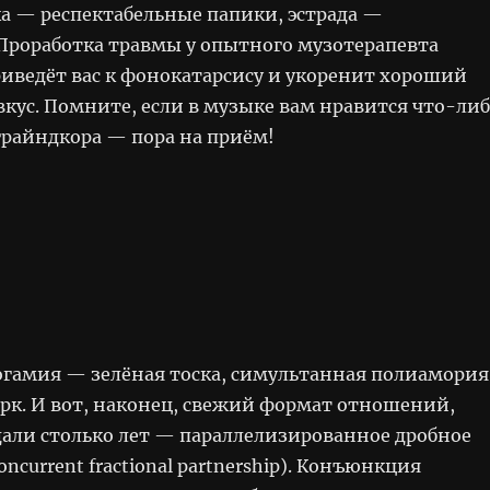
ка — респектабельные папики, эстрада —
Проработка травмы у опытного музотерапевта
риведёт вас к фонокатарсису и укоренит хороший
кус. Помните, если в музыке вам нравится что-ли
грайндкора — пора на приём!
гамия — зелёная тоска, симультанная полиамория
рк. И вот, наконец, свежий формат отношений,
али столько лет — параллелизированное дробное
oncurrent fractional partnership). Конъюнкция