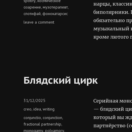
spotify
космическое
,
нарцы, класси
озарение
музотерапевт
,
,
биполярники. 
спотифай
фонокатарсис
,
обязательно п
on
leave a comment
фонокатарсис
музыкальный в
у
кроме лютого 
музотерапевта
Блядский цирк
Posted
31/12/2025
Серийная моно
on
Categories
— блядский ци
creo
idea
writing
,
,
который вы жд
Tags
conjunctio
conjunction
,
,
fractional partnership
,
партнёрство (c
monogamy
polyamory
,
,