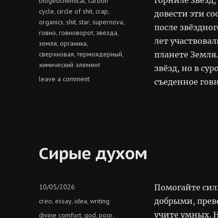
biogeochemical
carbon
,
cycle
circle of shit
crap
,
,
,
довести эти со
organics
shit
star
supernova
,
,
,
,
после звёздно
говно
говноворот
звезда
,
,
,
лет участвова
земля
органика
,
,
сверхновая
термоядерный
планете Земля
,
,
химический элемент
звёзд, но в с
on
leave a comment
съеденное говн
говноворот
органики
в
природе
Сирые духом
Posted
10/05/2026
Помогайте сил
on
Categories
добрыми, прев
creo
essay
idea
writing
,
,
,
учите умных. 
Tags
divine comfort
god
poor
,
,
,