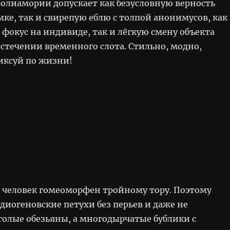
олиамории допускает как безусловную верность
ке, так и свирепую еблю с толпой анонимусов, как
фокус на индивиде, так и лёгкую смену объекта
стечении временного слота. Стильно, модно,
ксуй по жизни!
 человек гомеоморфен тройному тору. Поэтому
диогеновские петухи без перьев и даже не
голые обезьяны, а многодырчатые бублики с