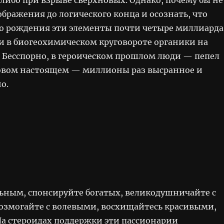
ображения до логического конца и осознать, что
го рождения эти элементы почти четыре миллиарда
ли в биогеохимическом круговороте органики на
. Бесспорно, в героическом прошлом люди — пепел
уровом настоящем — миллионы раз высранное и
о.
ьным, спонсируйте богатых, великодушничайте с
озмогайте с волевыми, восхищайтесь красивыми,
На стероидах поддержки эти пассионарии