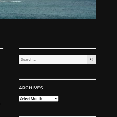
SEARCH
Search
for:
ARCHIVES
Archives
,
м