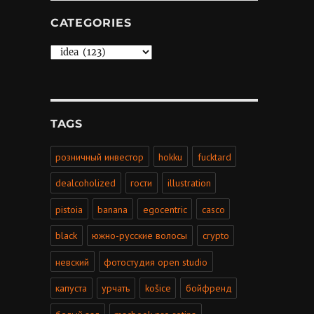
CATEGORIES
Categories
TAGS
розничный инвестор
hokku
fucktard
dealcoholized
гости
illustration
pistoia
banana
egocentric
casco
black
южно-русские волосы
crypto
невский
фотостудия open studio
капуста
урчать
košice
бойфренд