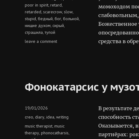
poor in spirit
retard
,
,
момоходом пос
retarded
scarecrow
slow
,
,
,
слабовольным,
stupid
бедный
бог
больной
,
,
,
,
Божественное 
нищие духом
сирый
,
,
страшила
тупой
опосредованно.
,
on
средства в обр
leave a comment
сирые
духом
Фонокатарсис у музо
Posted
19/01/2026
В результате д
on
Categories
способность с
creo
diary
idea
writing
,
,
,
Оказывается, в
Tags
music therapist
music
,
therapy
phonocatharsis
,
,
партнёрах: ро