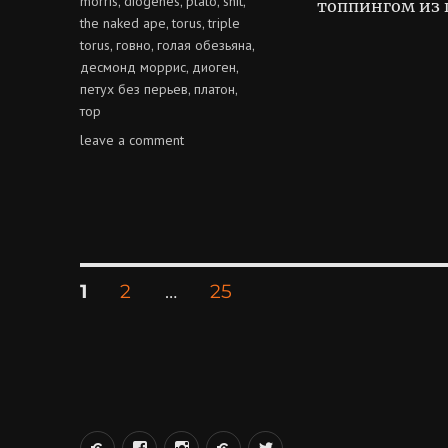
morris
diogenes
plato
shit
,
,
,
,
топпингом из 
the naked ape
torus
triple
,
,
torus
говно
голая обезьяна
,
,
,
десмонд моррис
диоген
,
,
петух без перьев
платон
,
,
тор
on
leave a comment
бублик
с
говном
Posts
PAGE
PAGE
PAGE
1
2
…
25
pagination
вКонтакте
Facebook
Instagram
LiveJournal
Twitter