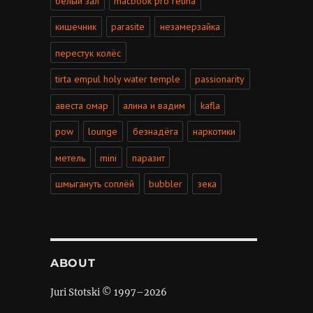
белый зал
macbook pro retina
кишечник
parasite
незамерзайка
перестук колёс
tirta empul holy water temple
passionarity
авеста омар
алина и вадим
kafla
pow
lounge
безнадёга
наркотики
метель
mini
паразит
шмыгануть соплёй
bubbler
зека
ABOUT
Juri Stotski © 1997–
2026