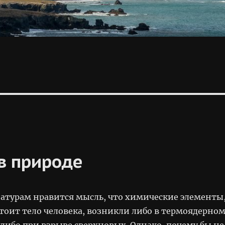
в природе
атурам нравится мысль, что химические элементы
тоит тело человека, возникли либо в термоядерно
 либо при взрыве сверхновых. Однако, почему бы не