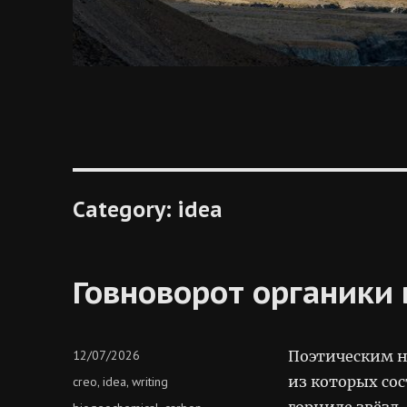
Category:
idea
Говноворот органики 
Posted
12/07/2026
Поэтическим н
on
Categories
из которых сос
creo
idea
writing
,
,
горниле звёзд,
Tags