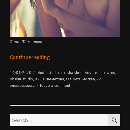
Диша Шеметова
“Диша Шеметова”
Continue reading
Posted
Categories
Tags
14/03/2020
photo
studio
disha shemetova
moscow
nu
,
,
,
,
on
obskur studio
диша шеметова
зал beta
москва
ню
,
,
,
,
,
on
электрозавод
leave a comment
диша
шеметова
SE
Search
for: