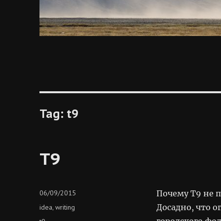
Tag:
t9
T9
Posted
06/09/2015
Почему T9 не 
on
Categories
Досадно, что 
idea
writing
,
городского фол
Tags