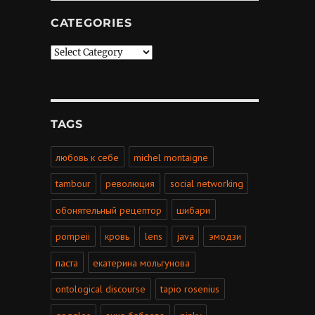
CATEGORIES
Categories
TAGS
любовь к себе
michel montaigne
tambour
революция
social networking
обонятельный рецептор
шибари
pompeii
кровь
lens
java
эмодзи
паста
екатерина мольгунова
ontological discourse
tapio rosenius