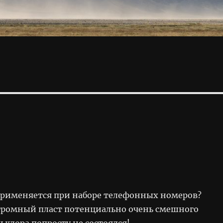
применяется при наборе телефонных номеров?
огромный пласт потенциально очень смешного
ьклора попросту не состоялся!