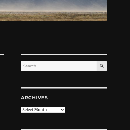
SEARCH
Search
for:
ARCHIVES
Archives