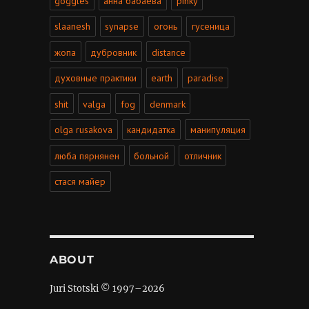
goggles
анна бабаева
pinky
slaanesh
synapse
огонь
гусеница
жопа
дубровник
distance
духовные практики
earth
paradise
shit
valga
fog
denmark
olga rusakova
кандидатка
манипуляция
люба пярнянен
больной
отличник
стася майер
ABOUT
Juri Stotski © 1997–
2026