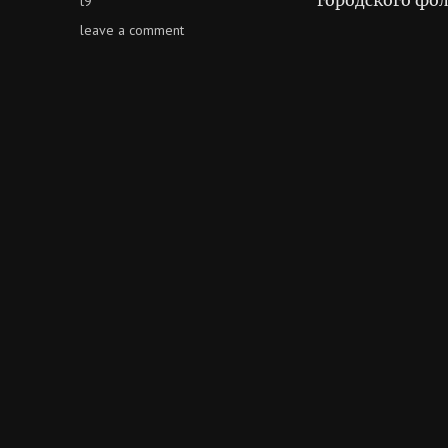
t9
on
leave a comment
t9