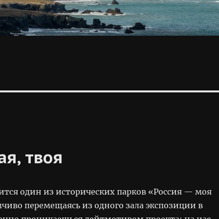
ая, твоя
ится один из исторических парков «Россия — моя
мчиво перемещаясь из одного зала экспозиции в
пенно проникаешься лейтмотивом проекта: на нас