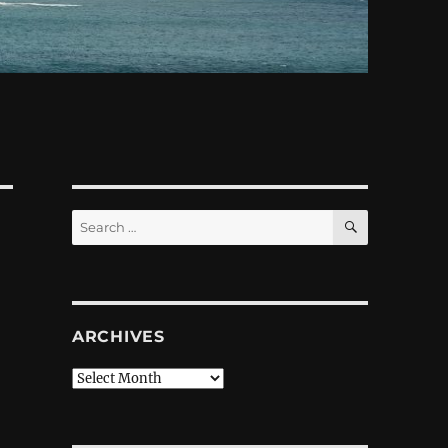
SEARCH
Search
for:
ARCHIVES
Archives