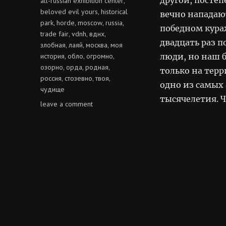
all-russian exhibition center
,
beloved evil yours
historical
,
вечно нападаю
park
horde
moscow
russia
,
,
,
,
победном кура
trade fair
vdnh
вднх
,
,
,
двадцать раз 
злобная
лаяй
москва
моя
,
,
,
история
обло
огромно
люди, но наш б
,
,
,
озорно
орда
родная
,
,
,
только на тер
россия
стозевно
твоя
,
,
,
одно из самых
чудище
тысячелетия. Ч
on
leave a comment
орда
—
родная,
злобная,
твоя