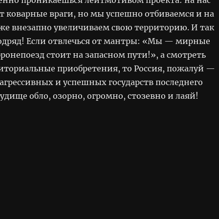
т коварные враги, но мы успешно отбиваемся и на
же внезапно увеличиваем свою территорию. И так
подряд! Если отвлечься от мантры: «Мы — мирные
ронепоезд стоит на запасном пути!», а смотреть
риториальные приобретения, то Россия, пожалуй —
 агрессивных и успешных государств последнего
удище обло, озорно, огромно, стозевно и лаяй!