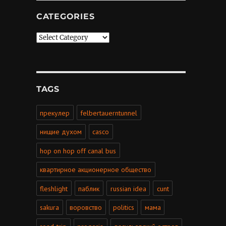
CATEGORIES
Categories
TAGS
прекулер
felbertauerntunnel
нищие духом
casco
hop on hop off canal bus
квартирное акционерное общество
fleshlight
паблик
russian idea
cunt
sakura
воровство
politics
мама