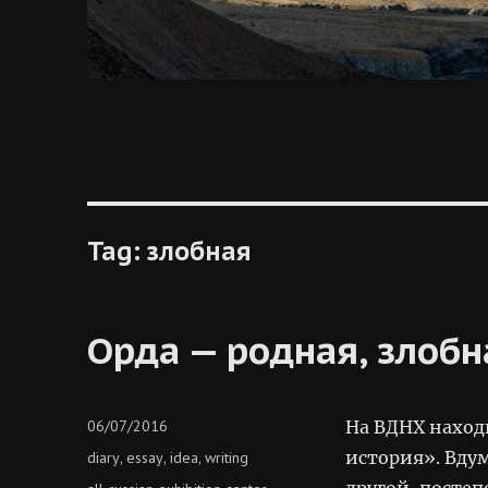
Tag:
злобная
Орда — родная, злобн
Posted
06/07/2016
На ВДНХ наход
on
Categories
история». Вду
diary
essay
idea
writing
,
,
,
другой, посте
Tags