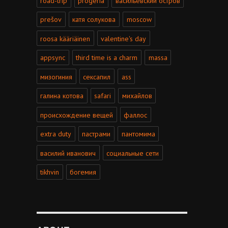
road-trip
progeria
васильевский остров
prešov
катя солукова
moscow
roosa kääriäinen
valentine's day
appsync
third time is a charm
massa
мизогиния
сексапил
ass
галина котова
safari
михайлов
происхождение вещей
фаллос
extra duty
пастрами
пантомима
василий иванович
социальные сети
tikhvin
богемия