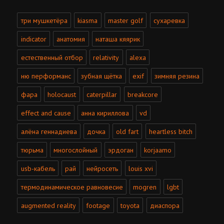
три мушкетёра
kiasma
master golf
сухаревка
indicator
анатомия
наташа кяярик
естественный отбор
relativity
alexa
ню перформанс
зубная щётка
exif
зимняя резина
фара
holocaust
caterpillar
breakcore
effect and cause
анна кириллова
vd
алёна геннадиева
дочка
old fart
heartless bitch
тюрьма
многослойный
эрдоган
korjaamo
usb-кабель
рай
нейросеть
louis xvi
термодинамическое равновесие
mogren
lgbt
augmented reality
footage
toyota
диаспора