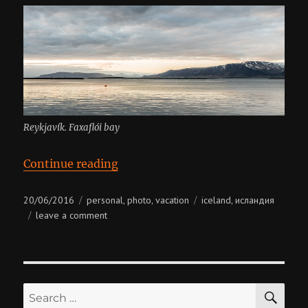
Reykjavík. Faxaflói bay
“Iceland”
Continue reading
Posted
Categories
Tags
20/06/2016
personal
photo
vacation
iceland
исландия
,
,
,
on
on
leave a comment
iceland
SE
Search