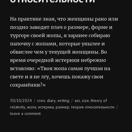
На практике зная, что женщины рано или
поздно заводят плач о размере, форме и
тургоре своей жопы, я заранее собираю
папочку с жопами, которые унылее и
обвислее чем у текущей женщины. Во
время очередной истерики небрежно
вставляю: «Твоя жопа самая лучшая на
свете и я не лгу, хочешь покажу свои
сохранёнки?»
Posted
Categories
Tags
30/10/2024
creo
diary
writing
ass
size
theory of
,
,
,
,
on
relativity
жопа
истерика
размер
теория относительности
,
,
,
,
on
leave a comment
теория
относительности