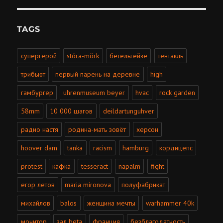
TAGS
супергерой
stóra-mörk
бетельгейзе
тентакль
трибьют
первый парень на деревне
high
гамбургер
uhrenmuseum beyer
hvac
rock garden
58mm
10 000 шагов
deildartunguhver
радио настя
родина-мать зовёт
херсон
hoover dam
tanka
racism
hamburg
кордицепс
protest
кафка
tesseract
napalm
fight
егор летов
maria mironova
полуфабрикат
михайлов
balos
женщина мечты
warhammer 40k
монитор
зал beta
франция
безблагодатность