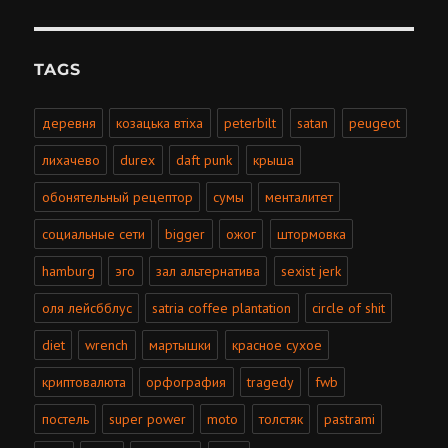
TAGS
деревня
козацька втiха
peterbilt
satan
peugeot
лихачево
durex
daft punk
крыша
обонятельный рецептор
сумы
менталитет
социальные сети
bigger
ожог
штормовка
hamburg
эго
зал альтернатива
sexist jerk
оля лейсбблус
satria coffee plantation
circle of shit
diet
wrench
мартышки
красное сухое
криптовалюта
орфография
tragedy
fwb
постель
super power
moto
толстяк
pastrami