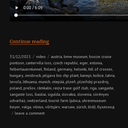
“Pan-European Moto Road-trip”
Continue reading
Posted
Categories
Tags
31/12/2021
video
austria
bmw museum
booze cruise
,
,
on
pontoon
cantervilla loss
czech republic
eger
estonia
,
,
,
,
,
felbertauerntunnel
finland
germany
helsinki
hill of crosses
,
,
,
,
,
hungary
innsbruck
jelgava bio chp plant
kanepi
košice
latvia
,
,
,
,
,
,
levoča
lithuania
munich
otepää
plzeň
plzeňský prazdroj
,
,
,
,
,
,
poland
prešov
rāmkalni
reiņa trase golf club
riga
sangaste
,
,
,
,
,
,
sangaste loss
šiauliai
sigulda
slovakia
slovenia
sörényes
,
,
,
,
,
udvarház
switzerland
tourist farm ljubica
uhrenmuseum
,
,
,
beyer
valga
vilnius
võrtsjärv
warsaw
zürich
łódź
бухлоход
,
,
,
,
,
,
,
on
leave a comment
pan-
european