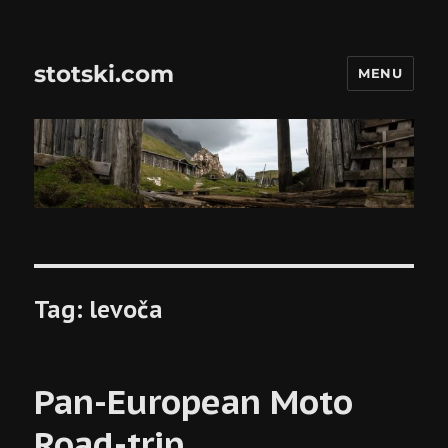
stotski.com
MENU
Tag:
levoča
Pan-European Moto
Road-trip