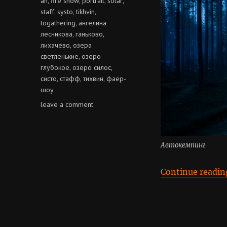
an
fire show
portrait
solar
,
,
,
,
staff
systo
tikhvin
,
,
,
togathering
ангелина
,
лесникова
ганьково
,
,
лихачево
озера
,
светленькие
озеро
,
глубокое
озеро силос
,
,
систо
стафф
тихвин
фаер-
,
,
,
шоу
on
leave a comment
solar
systo
togathering
Автокемпинг
2016
Continue readin