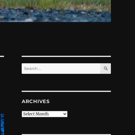
SEARCH
Search
for:
ARCHIVES
Archives