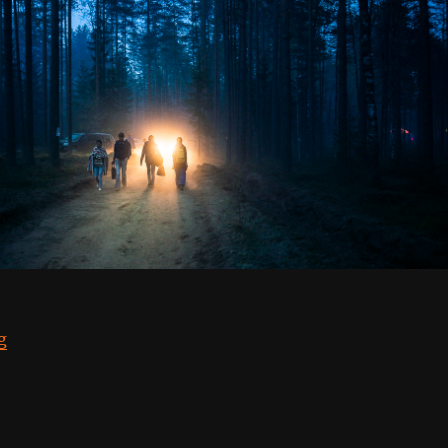
“Solar Systo Togathering 2016”
g