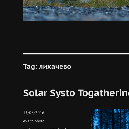
Tag:
лихачево
Solar Systo Togatheri
Posted
13/05/2016
on
Categories
event
photo
,
Tags