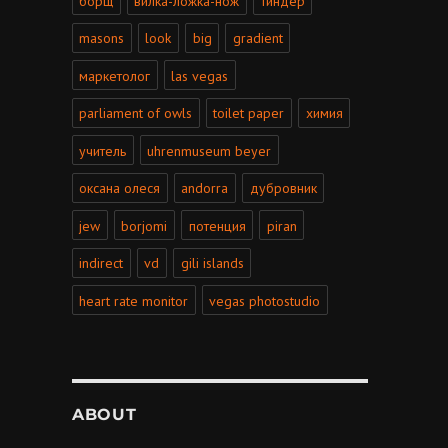
борщ
вилка-ложка-нож
тиндер
masons
look
big
gradient
маркетолог
las vegas
parliament of owls
toilet paper
химия
учитель
uhrenmuseum beyer
оксана олеся
andorra
дубровник
jew
borjomi
потенция
piran
indirect
vd
gili islands
heart rate monitor
vegas photostudio
ABOUT