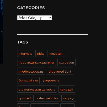
CATEGORIES
Categories
TAGS
interview
tricks
meat suit
продавцы-консультанты
illustration
янебоюсьсказать
chequered light
большой зал
упоротость
стратегическая ценность
чемодан
grindavik
valentine's day
огород