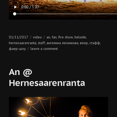
Posted
Categories
Tags
01/11/2017
video
an
fan
fire show
helsinki
,
,
,
,
on
hernesaarenranta
staff
ангелина лесникова
веер
стафф
,
,
,
,
,
on
фаер-шоу
leave a comment
an
@
hernesaarenranta
An @
Hernesaarenranta