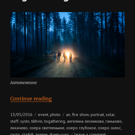
Автокемпинг
“Solar Systo Togathering 2016”
Continue reading
Posted
Categories
Tags
13/05/2016
event
photo
an
fire show
portrait
solar
,
,
,
,
,
on
staff
systo
tikhvin
togathering
ангелина лесникова
ганьково
,
,
,
,
,
,
лихачево
озера светленькие
озеро глубокое
озеро силос
,
,
,
,
on
систо
стафф
тихвин
фаер-шоу
leave a comment
,
,
,