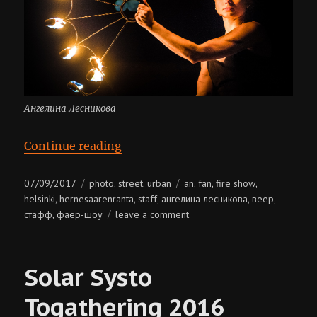
Ангелина Лесникова
“An @ Hernesaarenranta”
Continue reading
Posted
Categories
Tags
07/09/2017
photo
street
urban
an
fan
fire show
,
,
,
,
,
on
helsinki
hernesaarenranta
staff
ангелина лесникова
веер
,
,
,
,
,
on
стафф
фаер-шоу
leave a comment
,
an
@
hernesaarenranta
Solar Systo
Togathering 2016