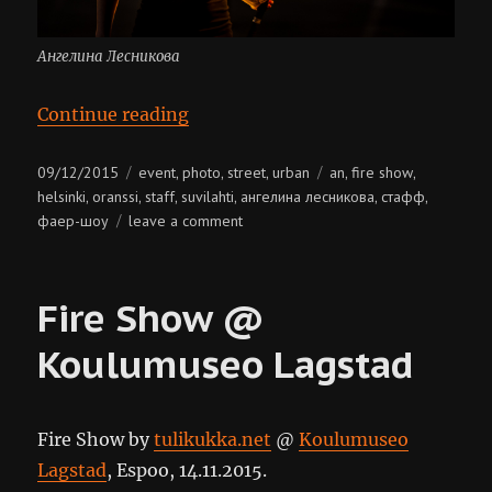
Ангелина Лесникова
“An @ OranssiFest 2015”
Continue reading
Posted
Categories
Tags
09/12/2015
event
photo
street
urban
an
fire show
,
,
,
,
,
on
helsinki
oranssi
staff
suvilahti
ангелина лесникова
стафф
,
,
,
,
,
,
on
фаер-шоу
leave a comment
an
@
oranssifest
Fire Show @
2015
Koulumuseo Lagstad
Fire Show by
tulikukka.net
@
Koulumuseo
Lagstad
, Espoo, 14.11.2015.