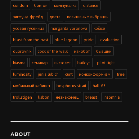
condom
бонтон
коммуналка
distance
зигмунд фрейд
диета
позитивные вибрации
усовая гусеница
margarita voronova
košice
blast from the past
blue lagoon
pride
evaluation
dubrovnik
cock of the walk
нанобот
бывший
kiasma
семинар
пистолет
baileys
pilot light
luminosity
jenia lubich
cunt
нонконформизм
tree
мобильный кабинет
bosphorus strait
hall #3
trollstigen
lisbon
незнакомец
breast
insomnia
ABOUT