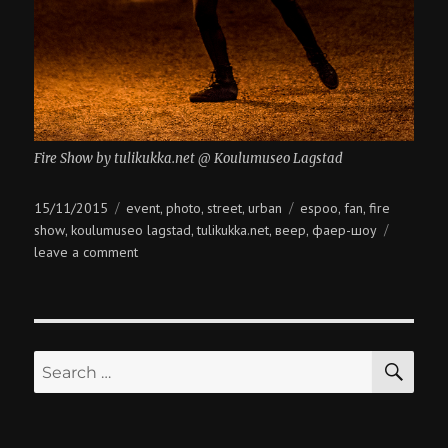
Fire Show by tulikukka.net @ Koulumuseo Lagstad
Posted
Categories
Tags
15/11/2015
event
photo
street
urban
espoo
fan
fire
,
,
,
,
,
on
show
koulumuseo lagstad
tulikukka.net
веер
фаер-шоу
,
,
,
,
on
leave a comment
fire
show
@
koulumuseo
SE
lagstad
Search
for: