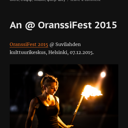
solar
systo
togathering
An @ OranssiFest 2015
2016
OranssiFest 2015
@ Suvilahden
kulttuurikeskus, Helsinki, 07.12.2015.