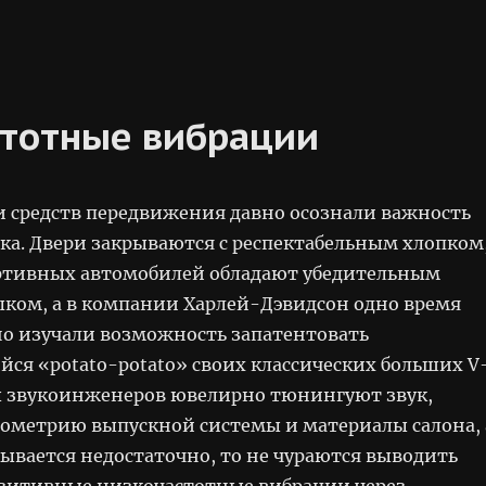
стотные вибрации
 средств передвижения давно осознали важность
ука. Двери закрываются с респектабельным хлопком
ртивных автомобилей обладают убедительным
ом, а в компании Харлей-Дэвидсон одно время
но изучали возможность запатентовать
ся «potato-potato» своих классических больших V
ы звукоинженеров ювелирно тюнингуют звук,
еометрию выпускной системы и материалы салона, 
зывается недостаточно, то не чураются выводить
зитивные низкочастотные вибрации через