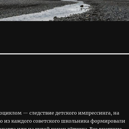
оциклом — следствие детского импрессинга, на
го из каждого советского школьника формировали
онавта или на худой конец лётчика. Все внешние