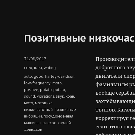
место
Позитивные низкоча
Posted
31/08/2017
Производители
on
Categories
добротного зв
creo
idea
writing
,
,
двигатели спо
Tags
auto
good
harley-davidson
,
,
,
low-frequency
moto
,
,
фамильным рык
positive
potato-potato
,
,
вообще серьёз
sound
vibrations
звук
кран
,
,
,
,
захлёбывающий
мото
мотоцикл
,
,
низкочастотный
позитивные
твинов. Кагал
,
вибрации
посудомоечная
,
корректируя г
машина
пылесос
харлей-
,
,
если этого ока
дэвидсон
добавочные по