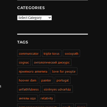
CATEGORIES
Categories
TAGS
communicator
triple torus
sociopath
cognac
онтологический дискурс
приятного аппетита
love for people
hoover dam
painter
portugal
а
unfaithfulness
sörényes udvarház
ангелы ада
relativity