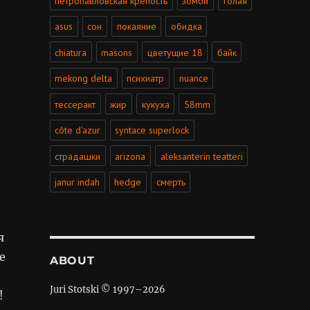
петропавловская крепость
зомби
голая
asus
сон
покаяние
обидка
chiatura
masons
цветущие 18
байк
mekong delta
психиатр
nuance
тессеракт
жир
кукуха
58mm
côte d'azur
syntace superlock
страдашки
arizona
aleksanterin teatteri
janur indah
hedge
смерть
я
е
ABOUT
Juri Stotski © 1997–
2026
!