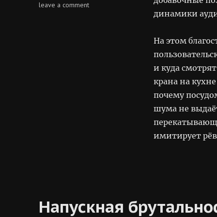
on
leave a comment
динамики ауд
позитивные
низкочастотные
вибрации
На этом благо
пользовательс
и куда смотря
крана на кухне
почему посудо
шума не выдаё
перекатывающей
имитирует рёв
Напускная брутально