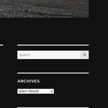
SEARCH
Search
for:
ARCHIVES
Archives