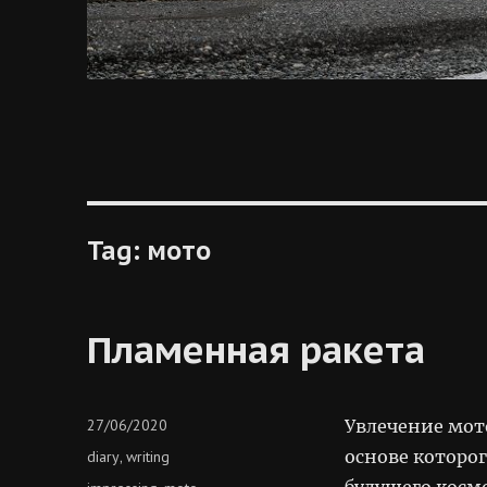
Tag:
мото
Пламенная ракета
Posted
27/06/2020
Увлечение мот
on
Categories
основе которо
diary
writing
,
будущего косм
Tags