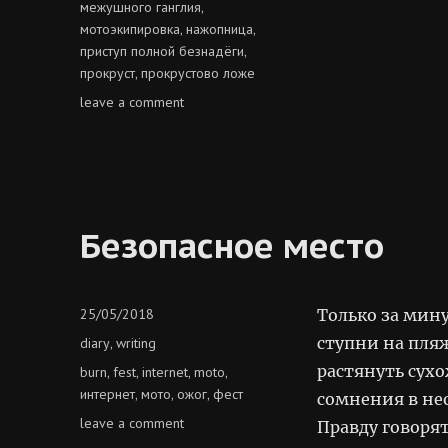
межушного ганглия
,
мотоэкипировка
нажопница
,
,
приступ полной безнадёги
,
прокруст
прокрустово ложе
,
on
leave a comment
прокрустово
ложе
Безопасное место
Posted
25/05/2018
Только за мину
on
Categories
ступни на пля
diary
writing
,
растянуть сух
Tags
burn
fest
internet
moto
,
,
,
,
интернет
мото
ожог
фест
,
,
,
сомнения в не
on
leave a comment
Правду говорят
безопасное