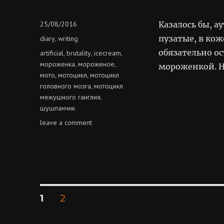
Posted
25/08/2016
Казалось бы, 
on
Categories
пузатые, в кож
diary
writing
,
обязательно о
Tags
artificial
brutality
icecream
,
,
,
мороженка
мороженое
,
,
мороженкой. Н
мото
мотоцикл
мотоцикл
,
,
головного мозга
мотоцикл
,
межушного ганглия
,
шушпанчик
on
leave a comment
напускная
брутальность
Posts
PAGE
PAGE
1
2
pagination