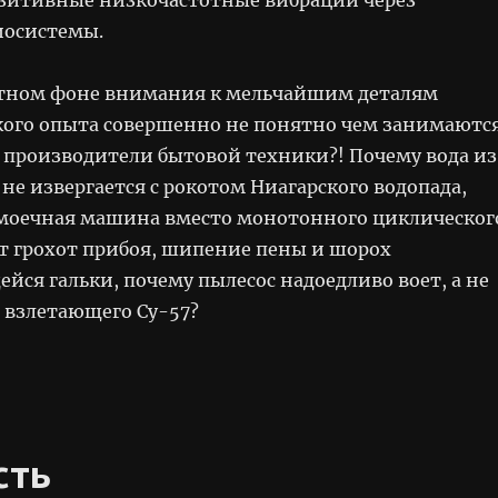
иосистемы.
стном фоне внимания к мельчайшим деталям
кого опыта совершенно не понятно чем занимаютс
т производители бытовой техники?! Почему вода из
 не извергается с рокотом Ниагарского водопада,
моечная машина вместо монотонного циклическог
т грохот прибоя, шипение пены и шорох
ся гальки, почему пылесос надоедливо воет, а не
 взлетающего Cу-57?
сть