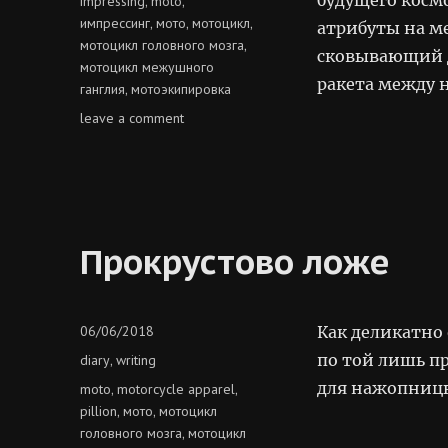
impressing
moto
,
,
импрессинг
мото
мотоцикл
,
,
,
атрибуты на м
мотоцикл головного мозга
,
сковывающий 
мотоцикл межушного
ракета между н
ганглия
мотоэкипировка
,
on
leave a comment
пламенная
ракета
Прокрустово ложе
Posted
06/06/2018
Как деликатно 
on
Categories
по той лишь пр
diary
writing
,
для нажопницы
Tags
moto
motorcycle apparel
,
,
pillion
мото
мотоцикл
,
,
головного мозга
мотоцикл
,