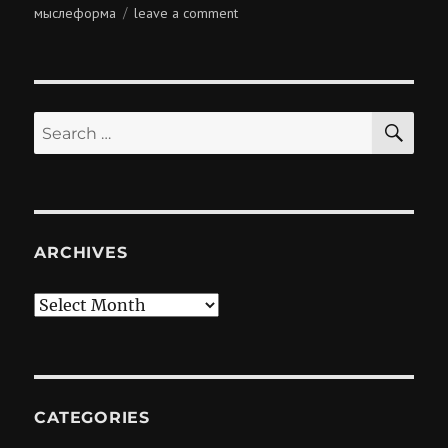
on
on
мыслеформа
leave a comment
мыслеформы
SE
Search
for:
ARCHIVES
Archives
CATEGORIES