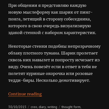
При общении я представляю каждую
новую мыслеформу как шарик от пинг-
понга, летящий в сторону собеседника,
которого в свою очередь визуализирую
эдакой стенкой с набором характеристик.
Некоторые стенки подобны непрозрачному
облаку плотного тумана. Шарик пролетает
сквозь них навылет и попросту исчезает из
виду. Очень повезёт если в ответ в тебя не
полетят куриные окорочка или розовые
тедди-биры. Несколько демотивирует.
“Мыслеформы”
Continue reading
Posted
Categories
Tags
30/10/2015
creo
diary
writing
thought form
,
,
,