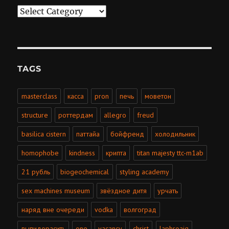
Categories
TAGS
masterclass
касса
pron
печь
моветон
structure
роттердам
allegro
freud
basilica cistern
паттайа
бойфренд
холодильник
homophobe
kindness
крипта
titan majesty ttc-m1ab
21 рубль
biogeochemical
styling academy
sex machines museum
звёздное дитя
урчать
наряд вне очереди
vodka
волгоград
выпидорасить
one
vacancy
christ
laphroaig