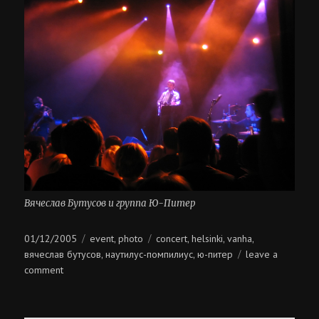
Вячеслав Бутусов и группа Ю-Питер
Posted
Categories
Tags
01/12/2005
event
photo
concert
helsinki
vanha
,
,
,
,
on
вячеслав бутусов
наутилус-помпилиус
ю-питер
leave a
,
,
on
comment
ю-
питер
@