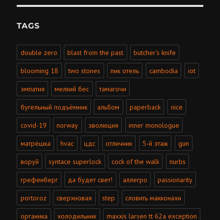
TAGS
double zero
blast from the past
butcher's knife
blooming 18
two stones
пик отель
cambodia
iot
эмпатия
мелкий бес
тамагочи
бугельный подъёмник
альбом
paperback
nice
covid-19
norway
эволюция
inner monologue
матрёшка
hvac
цдс
отличник
5-й этаж
gun
воруй
syntace superlock
cock of the walk
nurbs
грефенберг
да будет свет!
аллегро
passionarity
portoroz
сверхновая
step
словить макконахи
органика
холодильник
maxxis larsen tt 62a exception