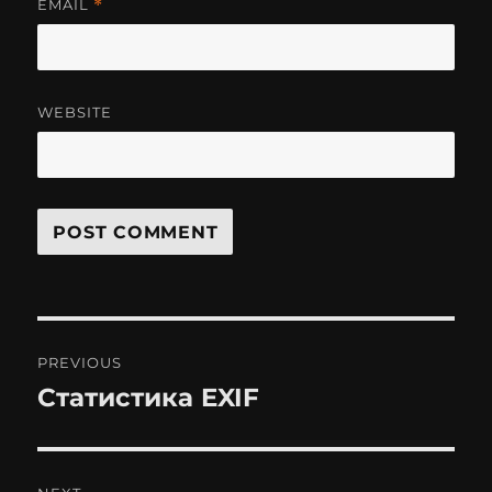
EMAIL
*
WEBSITE
Post
PREVIOUS
navigation
Статистика EXIF
Previous
post: