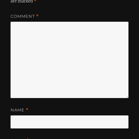
are marked
*
COMMENT
*
NAME
*