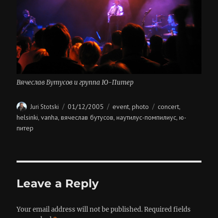
Вячеслав Бутусов и группа Ю-Питер
Author
Posted
Categories
Tags
01/12/2005
event
photo
concert
Juri Stotski
,
,
on
helsinki
vanha
вячеслав бутусов
наутилус-помпилиус
ю-
,
,
,
,
питер
Leave a Reply
Your email address will not be published.
Required fields