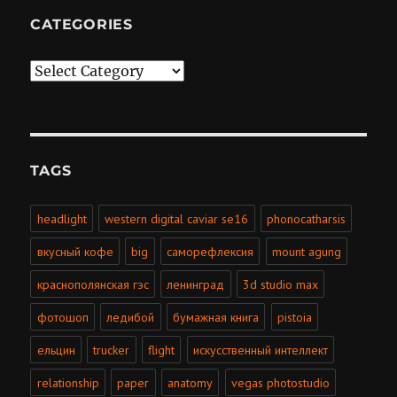
CATEGORIES
Categories
TAGS
headlight
western digital caviar se16
phonocatharsis
вкусный кофе
big
саморефлексия
mount agung
краснополянская гэс
ленинград
3d studio max
фотошоп
ледибой
бумажная книга
pistoia
ельцин
trucker
flight
искусственный интеллект
relationship
paper
anatomy
vegas photostudio