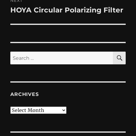
NEXT
HOYA Circular Polarizing Filter
Next
post:
SE
Search
for:
ARCHIVES
Archives