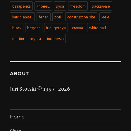
батарейка
японец
рука
freedom
раскаянье
katrin angel
fener
poti
construction site
мем
black
beggar
irini geteya
ставка
white hall
martini
toyota
indonesia
ABOUT
Juri Stotski © 1997–
2026
Home