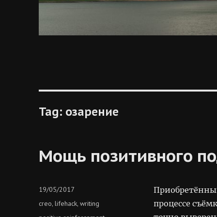
Tag:
озарение
Мощь позитивного п
Posted
19/05/2017
Приобретённый
on
Categories
процессе съём
creo
lifehack
writing
,
,
точно выверен
Tags