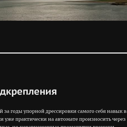
одкрепления
 за годы упорной дрессировки самого себя навык в
ки уже практически на автомате произносить через
ные, но неравномерные промежутки времени