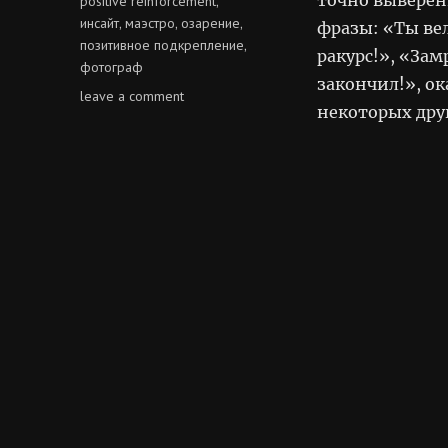
positive reinforcement
,
инсайт
маэстро
озарение
,
,
,
фразы: «Ты ве
позитивное подкрепление
,
ракурс!», «Зам
фотограф
закончил!», ок
on
leave a comment
некоторых дру
мощь
позитивного
подкрепления