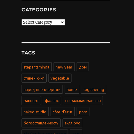
CATEGORIES
Categories
TAGS
stepantsminda
new year
дом
стивен кинг
vegetable
наряд вне очереди
home
togathering
раппорт
фаллос
стиральная машина
naked studio
côte d'azur
porn
богооставленность
а-ля рус