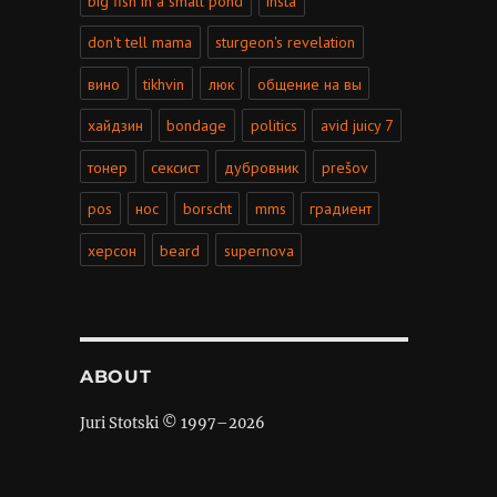
big fish in a small pond
insta
don't tell mama
sturgeon's revelation
вино
tikhvin
люк
общение на вы
хайдзин
bondage
politics
avid juicy 7
тонер
сексист
дубровник
prešov
pos
нос
borscht
mms
градиент
херсон
beard
supernova
ABOUT
Juri Stotski © 1997–
2026