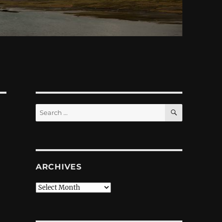
SEARCH
Search
for:
ARCHIVES
Archives