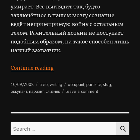
умирает. Всё выглядит так, будто
заключённое в нашем мозгу сознание
ведёт непримиримую войну с остальным
телом. Рачительный хозяин не поступает
подобным образом, на такое способен лишь
наглый захватчик.
“Оккупанты”
Continue reading
Posted
Categories
Tags
10/09/2008
creo
writing
occupant
parasite
slug
,
,
,
,
on
on
оккупант
паразит
слизняк
leave a comment
,
,
оккупанты
SE
Search
for: