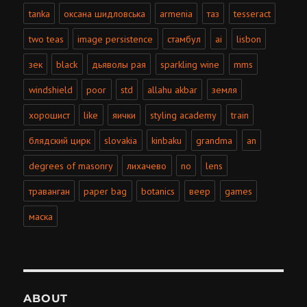
tanka
оксана шидловська
armenia
таз
tesseract
two teas
image persistence
стамбул
ai
lisbon
зек
black
дьяволы рая
sparkling wine
mms
windshield
poor
std
allahu akbar
земля
хорошист
like
яички
styling academy
train
блядский цирк
slovakia
kinbaku
grandma
an
degrees of masonry
лихачево
no
lens
траванган
paper bag
botanics
веер
games
маска
ABOUT