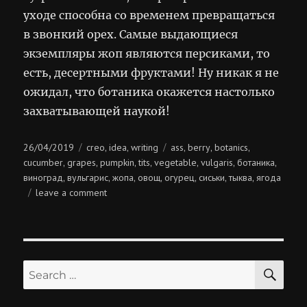
уходе способна со временем превращаться
в звонкий орех. Самые выдающиеся
экземпляры жоп являются персиками, то
есть, десертными фруктами! Ну никак я не
ожидал, что ботаника окажется настолько
захватывающей наукой!
Posted
Categories
Tags
26/04/2019
creo
idea
writing
ass
berry
botanics
,
,
,
,
,
on
cucumber
grapes
pumpkin
tits
vegetable
vulgaris
ботаника
,
,
,
,
,
,
,
виноград
вульгарис
жопа
овощ
огурец
сиськи
тыква
ягода
,
,
,
,
,
,
,
on
leave a comment
полна
жопа
огурцов
SE
Search
for: