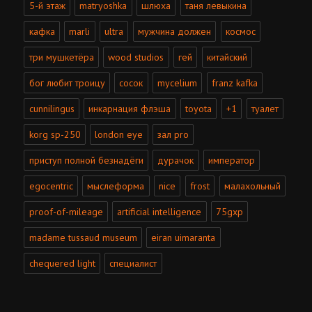
5-й этаж
matryoshka
шлюха
таня левыкина
кафка
marli
ultra
мужчина должен
космос
три мушкетёра
wood studios
гей
китайский
бог любит троицу
сосок
mycelium
franz kafka
cunnilingus
инкарнация флэша
toyota
+1
туалет
korg sp-250
london eye
зал pro
приступ полной безнадёги
дурачок
император
egocentric
мыслеформа
nice
frost
малахольный
proof-of-mileage
artificial intelligence
75gxp
madame tussaud museum
eiran uimaranta
chequered light
специалист