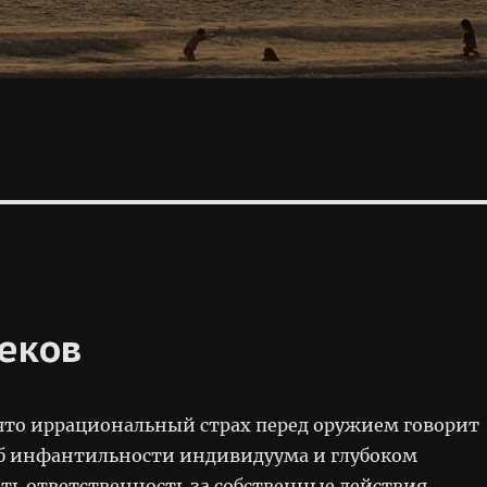
веков
 что иррациональный страх перед оружием говорит
об инфантильности индивидуума и глубоком
ть ответственность за собственные действия.