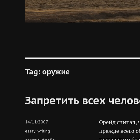
Tag:
оружие
Запретить всех чело
Posted
14/11/2007
Фрейд считал,
on
Categories
прежде всего 
essay
writing
,
нежелании бра
Tags
оружие
фрейд
,