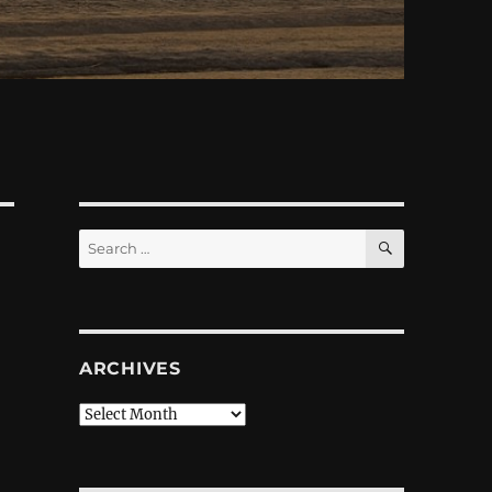
SEARCH
Search
for:
ARCHIVES
Archives