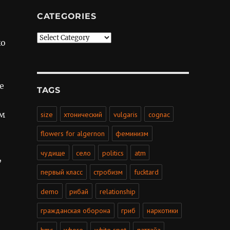
CATEGORIES
Categories
ко
е
TAGS
им
size
хтонический
vulgaris
cognac
flowers for algernon
феминизм
чудище
село
politics
atm
,
первый класс
стробизм
fucktard
demo
рибай
relationship
гражданская оборона
гриб
наркотики
hmc
whore
white spot
паттайа