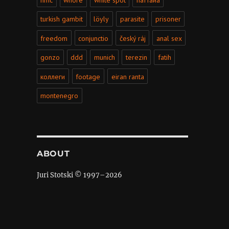
turkish gambit
löyly
parasite
prisoner
freedom
conjunctio
český ráj
anal sex
gonzo
ddd
munich
terezin
fatih
коллеги
footage
eiran ranta
montenegro
ABOUT
Juri Stotski © 1997–
2026