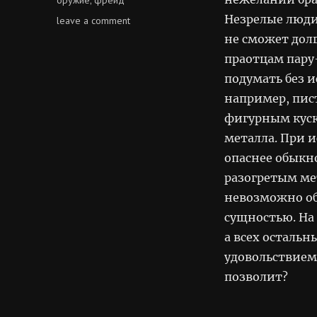
Незрелые люди
on
leave a comment
запретить
не сможет дол
всех
праотцам пару
человеков
подумать без и
например, пист
фигурным куск
металла. При 
опаснее обыкн
разогретым ме
невозможно об
сущностью. На
а всех остальн
удовольствием 
позволит?