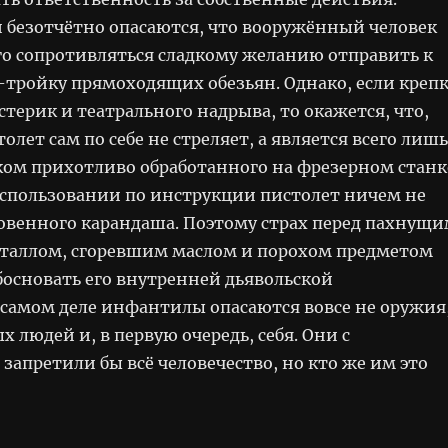
 безотчётно опасаются, что вооружённый человек
го сопротивляться сладкому желанию отправить к
-тройку прямоходящих обезьян. Однако, если креп
стерик и театрального надрыва, то окажется, что,
олет сам по себе не стреляет, а является всего лишь
ом прихотливо обработанного на фрезерном станк
использовании по инструкции пистолет ничем не
овенного карандаша. Поэтому страх перед пахнущ
таллом, сгоревшим маслом и порохом предметом
основать его внутренней дьявольской
 самом деле инфантилы опасаются вовсе не оружия
ых людей и, в первую очередь, себя. Они с
запретили бы всё человечество, но кто же им это