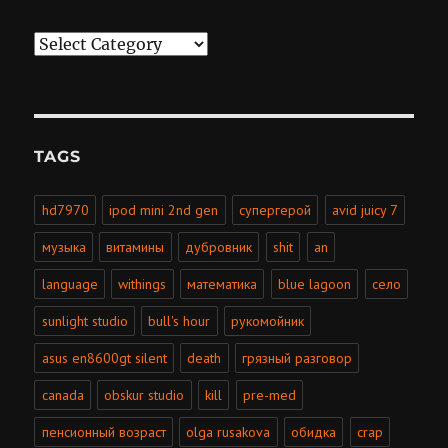
Categories
TAGS
hd7970
ipod mini 2nd gen
супергерой
avid juicy 7
музыка
витамины
дубровник
shit
an
language
withings
математика
blue lagoon
село
sunlight studio
bull's hour
рукомойник
asus en8600gt silent
death
грязный разговор
canada
obskur studio
kill
pre-med
пенсионный возраст
olga rusakova
обидка
crap