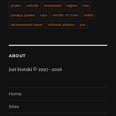
psyker
melodic
косвенный
tagline
man
ричард докинз
гиря
murder of crows
bottle
uhrenmuseum beyer
informal address
pos
ABOUT
Juri Stotski © 1997–
2026
Home
Sites