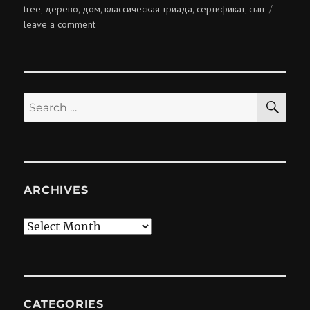
on
tree
дерево
дом
классическая триада
сертификат
сын
,
,
,
,
,
on
leave a comment
классическая
триада
SE
Search
for:
ARCHIVES
Archives
CATEGORIES