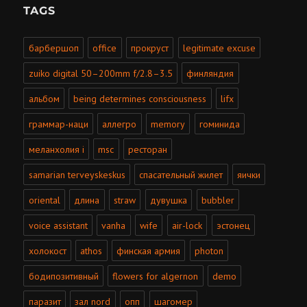
TAGS
барбершоп
office
прокруст
legitimate excuse
zuiko digital 50–200mm f/2.8–3.5
финляндия
альбом
being determines consciousness
lifx
граммар-наци
аллегро
memory
гоминида
меланхолия i
msc
ресторан
samarian terveyskeskus
спасательный жилет
яички
oriental
длина
straw
дувушка
bubbler
voice assistant
vanha
wife
air-lock
эстонец
холокост
athos
финская армия
photon
бодипозитивный
flowers for algernon
demo
паразит
зал nord
опп
шагомер