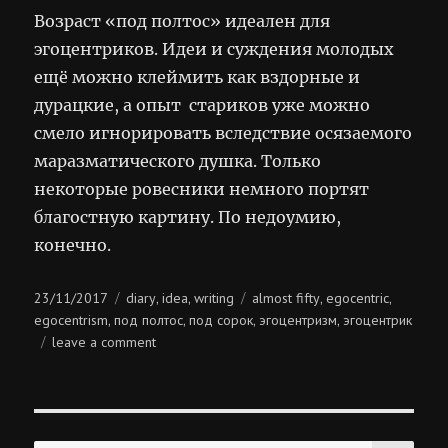
Возраст «под полтос» идеален для
эгоцентриков. Идеи и суждения молодых
ещё можно клеймить как вздорные и
дурацкие, а опыт стариков уже можно
смело игнорировать вследствие осязаемого
маразматического душка. Только
некоторые ровесники немного портят
благостную картину. По недоумию,
конечно.
Posted
Categories
Tags
23/11/2017
diary
idea
writing
almost fifty
egocentric
,
,
,
,
on
egocentrism
под полтос
под сорок
эгоцентризм
эгоцентрик
,
,
,
,
on
leave a comment
под
полтос
SE