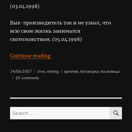
(03.04.1998)
Бык-производитель так и не узнал, что
всю свою жизнь занимался
скотоложством. (05.04.1998)
“Креативы”
Continue reading
Posted
Categories
Tags
24/06/2007
creo
writing
креатив
поговорка
пословица
,
,
,
on
on
10 comments
креативы
SE
Search
for: