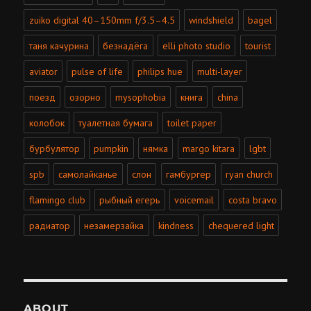
zuiko digital 40–150mm f/3.5–4.5
windshield
bagel
таня качурина
безнадёга
elli photo studio
tourist
aviator
pulse of life
philips hue
multi-layer
поезд
озорно
mysophobia
книга
china
колобок
туалетная бумага
toilet paper
бурбулятор
pumpkin
нямка
margo kitara
lgbt
spb
самолайканье
слон
гамбургер
ryan church
flamingo club
рыбный егерь
voicemail
costa bravo
радиатор
незамерзайка
kindness
chequered light
ABOUT