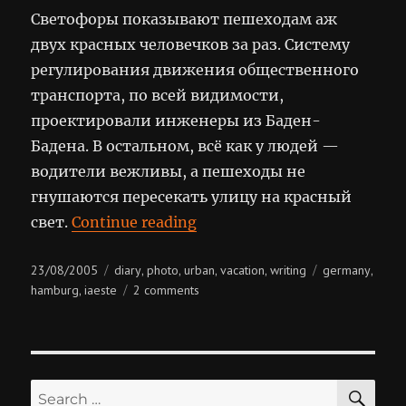
Светофоры показывают пешеходам аж
двух красных человечков за раз. Систему
регулирования движения общественного
транспорта, по всей видимости,
проектировали инженеры из Баден-
Бадена. В остальном, всё как у людей —
водители вежливы, а пешеходы не
гнушаются пересекать улицу на красный
“Germany, Hamburg”
свет.
Continue reading
Posted
Categories
Tags
23/08/2005
diary
photo
urban
vacation
writing
germany
,
,
,
,
,
on
on
hamburg
iaeste
2 comments
,
germany,
hamburg
SE
Search