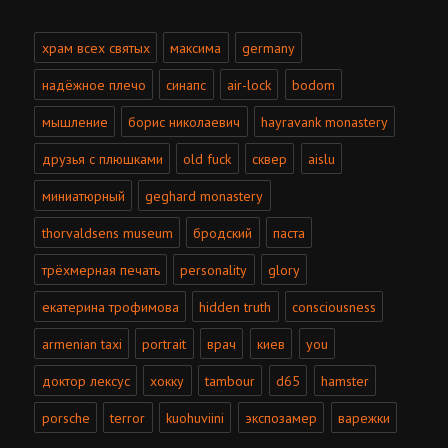
храм всех святых
максима
germany
надёжное плечо
синапс
air-lock
bodom
мышление
борис николаевич
hayravank monastery
друзья с плюшками
old fuck
сквер
aislu
миниатюрный
geghard monastery
thorvaldsens museum
бродский
паста
трёхмерная печать
personality
glory
екатерина трофимова
hidden truth
consciousness
armenian taxi
portrait
врач
киев
you
доктор лексус
хокку
tambour
d65
hamster
porsche
terror
kuohuviini
экспозамер
варежки