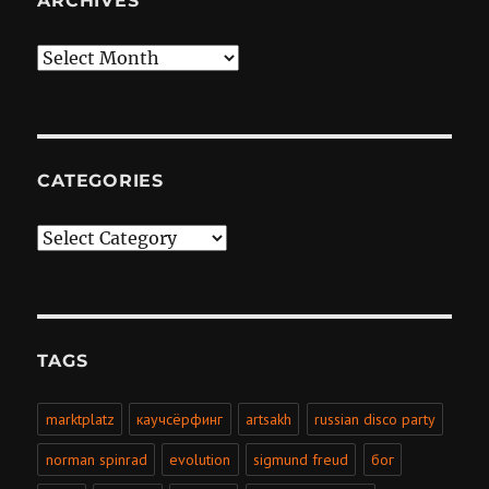
ARCHIVES
Archives
CATEGORIES
Categories
TAGS
marktplatz
каучсёрфинг
artsakh
russian disco party
norman spinrad
evolution
sigmund freud
бог