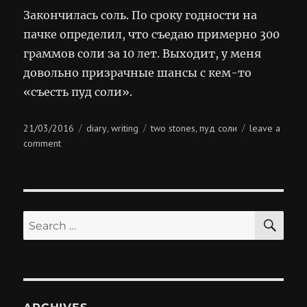
Закончилась соль. По сроку годности на
пачке определил, что съедаю примерно 300
граммов соли за 10 лет. Выходит, у меня
довольно призрачные шансы с кем-то
«съесть пуд соли».
Posted
Categories
Tags
21/03/2016
diary
writing
two stones
пуд соли
leave a
,
,
on
on
comment
пуд
соли
SE
Search
for: