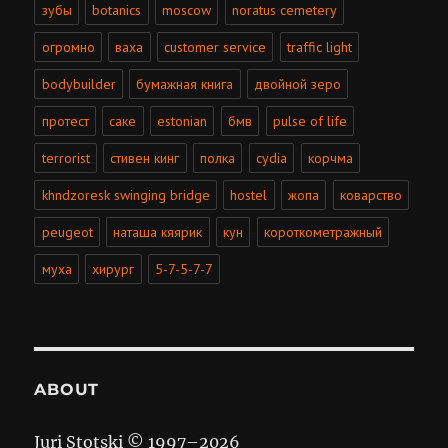
зубы
botanics
moscow
noratus cemetery
огромно
ваха
customer service
traffic light
bodybuilder
бумажная книга
двойной зеро
протест
саке
estonian
бмв
pulse of life
terrorist
стивен кинг
полка
cydia
корчма
khndzoresk swinging bridge
hostel
жопа
коварство
peugeot
наташа кяярик
кун
короткометражный
муха
хирург
5-7-5-7-7
ABOUT
Juri Stotski © 1997–
2026