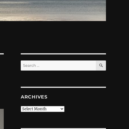
SEARCH
Search
for:
ARCHIVES
Archives