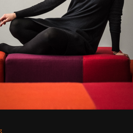
“Ольга Русакова”
g