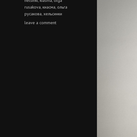
helsinki
kiasma
olga
,
,
rusakova
киасма
ольга
,
,
русакова
хельсинки
,
on
leave a comment
ольга
русакова