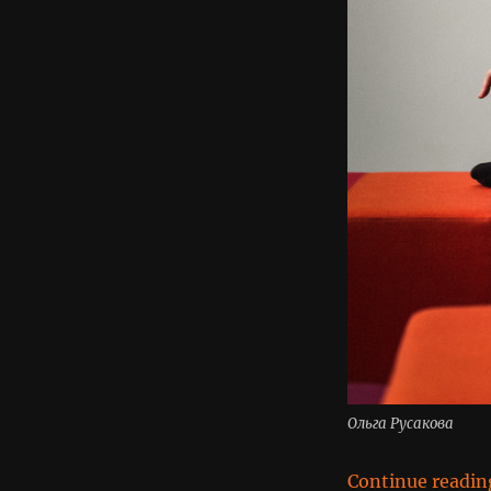
Ольга Русакова
Continue readin