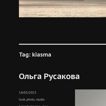
Tag:
kiasma
Ольга Русакова
Posted
14/03/2023
on
Categories
look
photo
studio
,
,
Tags