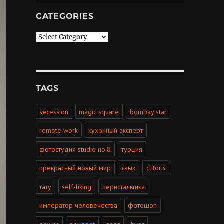
CATEGORIES
Categories
TAGS
secession
magic square
bombay star
remote work
кухонный эксперт
фотостудия studio no.8
турция
прекрасный новый мир
язык
clitoris
тату
self-liking
перистальтика
император человечества
фотошоп