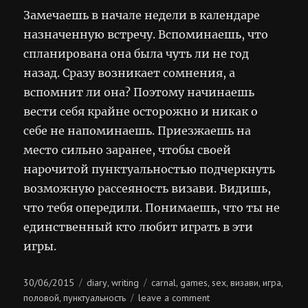
Замечаешь в начале недели в календаре
назначенную встречу. Вспоминаешь, что
спланирована она была чуть ли не год
назад. Сразу возникает сомнения, а
вспомнит ли она? Поэтому начинаешь
вести себя крайне осторожно и никак о
себе не напоминаешь. Приезжаешь на
место сильно заранее, чтобы своей
нарочитой пунктуальностью подчеркнуть
возможную рассеяность визави. Видишь,
что тебя опередили. Понимаешь, что ты не
единственный кто любит играть в эти
игры.
Posted
Categories
Tags
30/06/2015
diary
writing
carnal
games
sex
визави
игра
,
,
,
,
,
,
on
on
половой
пунктуальность
leave a comment
,