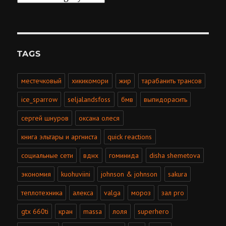
TAGS
местечковый
хикикомори
жир
тарабанить трансов
ice_sparrow
seljalandsfoss
бмв
выпидорасить
сергей шнуров
оксана олеся
книга эльтары и аргниста
quick reactions
социальные сети
вднх
гоминида
disha shemetova
экономия
kuohuviini
johnson & johnson
sakura
теплотехника
алекса
valga
мороз
зал pro
gtx 660ti
кран
massa
лоля
superhero