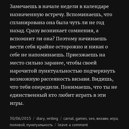
Замечаешь в начале недели в календаре
назначенную встречу. Вспоминаешь, что
спланирована она была чуть ли не год
назад. Сразу возникает сомнения, а
вспомнит ли она? Поэтому начинаешь
вести себя крайне осторожно и никак о
себе не напоминаешь. Приезжаешь на
место сильно заранее, чтобы своей
нарочитой пунктуальностью подчеркнуть
возможную рассеяность визави. Видишь,
что тебя опередили. Понимаешь, что ты не
единственный кто любит играть в эти
игры.
Posted
Categories
Tags
30/06/2015
diary
writing
carnal
games
sex
визави
игра
,
,
,
,
,
,
on
on
половой
пунктуальность
leave a comment
,