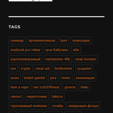
TAGS
семинар
пропиленгликоль
bum
пунктуация
macbook pro retina
чуча бабучина
ебн
короткометражный
warhammer 40k
retail investor
sex
crypto
meat suit
herttoniemi
градиент
каско
turkish gambit
java
motor
конъюнкция
bum a vape
nec lcd2690wuxi
greece
haiku
сексист
червоточина
taikoza
горнолыжный комплекс
creality
инкарнация флэша