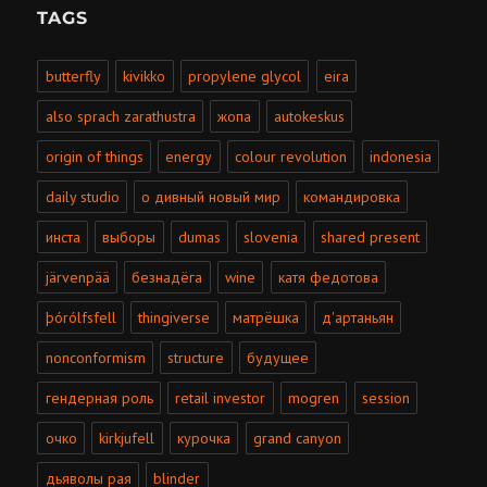
TAGS
butterfly
kivikko
propylene glycol
eira
also sprach zarathustra
жопа
autokeskus
origin of things
energy
colour revolution
indonesia
daily studio
о дивный новый мир
командировка
инста
выборы
dumas
slovenia
shared present
järvenpää
безнадёга
wine
катя федотова
þórólfsfell
thingiverse
матрёшка
д'артаньян
nonconformism
structure
будущее
гендерная роль
retail investor
mogren
session
очко
kirkjufell
курочка
grand canyon
дьяволы рая
blinder