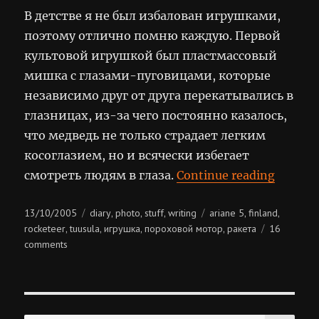
В детстве я не был избалован игрушками,
поэтому отлично помню каждую. Первой
культовой игрушкой был пластмассовый
мишка с глазами-пуговицами, которые
независимо друг от друга перекатывались в
глазницах, из-за чего постоянно казалось,
что медведь не только страдает легким
косоглазием, но и всячески избегает
“Игру
смотреть людям в глаза.
Continue reading
Posted
Categories
Tags
13/10/2005
diary
photo
stuff
writing
ariane 5
finland
,
,
,
,
,
on
rocketeer
tuusula
игрушка
пороховой мотор
ракета
16
,
,
,
,
on
comments
игрушки