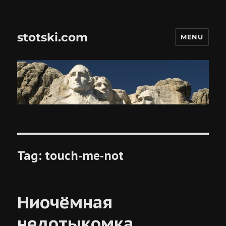
stotski.com
MENU
Tag:
touch-me-not
Ниочёмная
недотыкомка