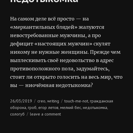
На самом деле всё просто — на
«меркантильных блядей» жалуются
невостребованные мужчины, а про
дефицит «настоящих мужчин» скулят
никому не нужные женщины. Прежде чем
выплескивать своё недовольство в адрес
противоположного пола, задумайтесь,
стоит ли открыто голосить на весь мир, что
вы — ниочёмная недотыкомка?
Posted
Categories
Tags
26/03/2019
creo
writing
touch-me-not
гражданская
,
,
on
оборона
гроб
егор летов
мелкий бес
недотыкомка
,
,
,
,
,
on
сологуб
leave a comment
ниочёмная
недотыкомка