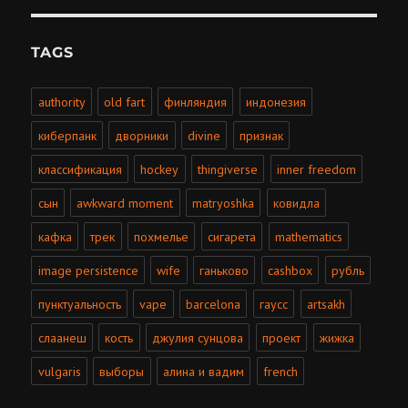
TAGS
authority
old fart
финляндия
индонезия
киберпанк
дворники
divine
признак
классификация
hockey
thingiverse
inner freedom
сын
awkward moment
matryoshka
ковидла
кафка
трек
похмелье
сигарета
mathematics
image persistence
wife
ганьково
cashbox
рубль
пунктуальность
vape
barcelona
гаусс
artsakh
слаанеш
кость
джулия сунцова
проект
жижка
vulgaris
выборы
алина и вадим
french