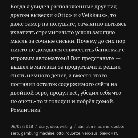
Когда я увидел расположенные друг над
другом вывески «Otto» и «Veikkaus», то
даже замер на полушаге, отчаянно пытаясь
ухватить стремительно ускользающую
мысль за сочные сиськи. Почему до сих пор
никто не догадался совместить банкомат с
игровым автоматом?! Вот представьте —
вышел в магазин за продуктами и решил
снять немного денег, а вместо этого
поставил остаток содержимого счёта на
двойной зеро, продул всё, убедил себя что
не очень-то и голоден и побрёл домой.
Романтика!
Posted
Categories
Tags
06/02/2018
diary
idea
writing
atm
atm machine
double
,
,
,
,
on
zero
gambling machine
otto
roulette
veikkaus
банкомат
,
,
,
,
,
,