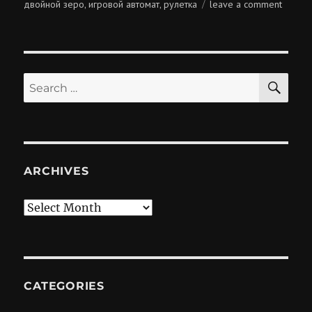
on
двойной зеро
игровой автомат
рулетка
leave a comment
,
,
играль
банком
SE
Search
for:
ARCHIVES
Archives
CATEGORIES