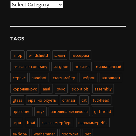
Categories
TAGS
rmbp
windshield
шлем
тессеракт
insurance company
surgeon
религия
миниатюрный
сервис
nanobot
стася майер
нейрон
автопилот
коронавирус
anal
очко
skip a bit
assembly
glass
мрачно охуеть
oranssi
cat
fuckhead
прогерия
звук
ангелина лесникова
girlfriend
гиря
boat
санкт-петербург
вархаммер 40к
выборы
warhammer
прогулка
bet